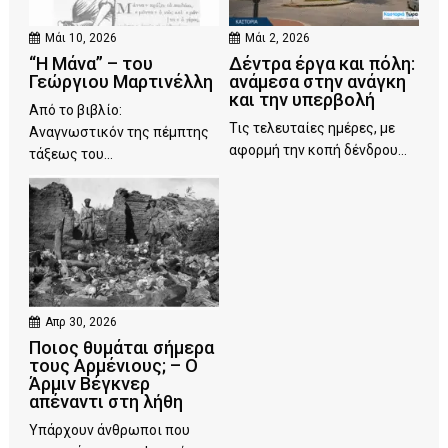
Μάι 10, 2026
Μάι 2, 2026
“Η Μάνα” – του
Δέντρα έργα και πόλη:
Γεώργιου Μαρτινέλλη
ανάμεσα στην ανάγκη
και την υπερβολή
Από το βιβλίο:
Τις τελευταίες ημέρες, με
Αναγνωστικόν της πέμπτης
αφορμή την κοπή δένδρου...
τάξεως του...
Απρ 30, 2026
Ποιος θυμάται σήμερα
τους Αρμένιους; – Ο
Άρμιν Βέγκνερ
απέναντι στη λήθη
Υπάρχουν άνθρωποι που