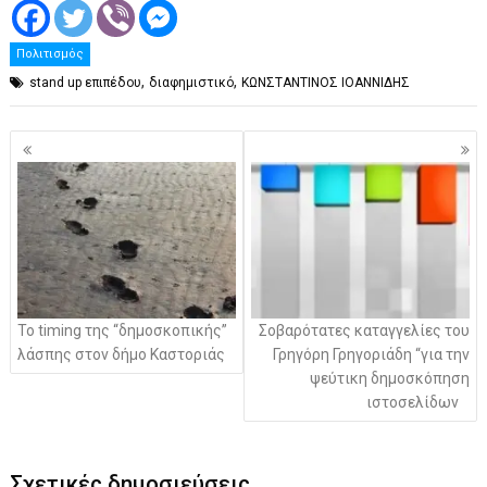
Πολιτισμός
,
,
stand up επιπέδου
διαφημιστικό
ΚΩΝΣΤΑΝΤΙΝΟΣ ΙΟΑΝΝΙΔΗΣ
Πλοήγηση
άρθρων
To timing της “δημοσκοπικής”
Σοβαρότατες καταγγελίες του
λάσπης στον δήμο Καστοριάς
Γρηγόρη Γρηγοριάδη “για την
ψεύτικη δημοσκόπηση
ιστοσελίδων
Σχετικές δημοσιεύσεις