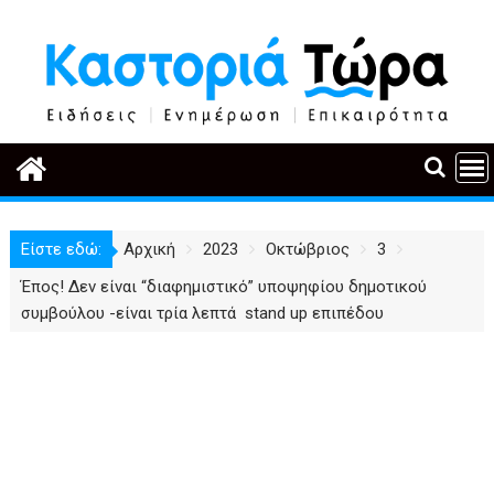
Περάστε
στο
περιεχόμενο
Είστε εδώ:
Αρχική
2023
Οκτώβριος
3
Έπος! Δεν είναι “διαφημιστικό” υποψηφίου δημοτικού
συμβούλου -είναι τρία λεπτά stand up επιπέδου