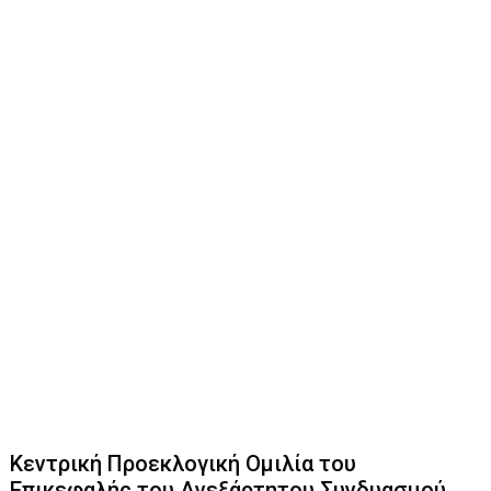
Κεντρική Προεκλογική Ομιλία του
Επικεφαλής του Ανεξάρτητου Συνδυασμού