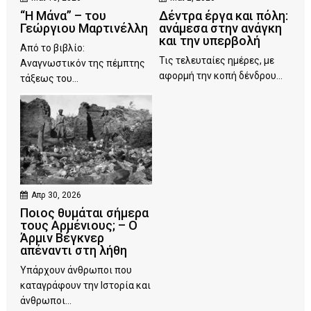
“Η Μάνα” – του
Δέντρα έργα και πόλη:
Γεώργιου Μαρτινέλλη
ανάμεσα στην ανάγκη
και την υπερβολή
Από το βιβλίο:
Τις τελευταίες ημέρες, με
Αναγνωστικόν της πέμπτης
αφορμή την κοπή δένδρου...
τάξεως του...
Απρ 30, 2026
Ποιος θυμάται σήμερα
τους Αρμένιους; – Ο
Άρμιν Βέγκνερ
απέναντι στη λήθη
Υπάρχουν άνθρωποι που
καταγράφουν την Ιστορία και
άνθρωποι...