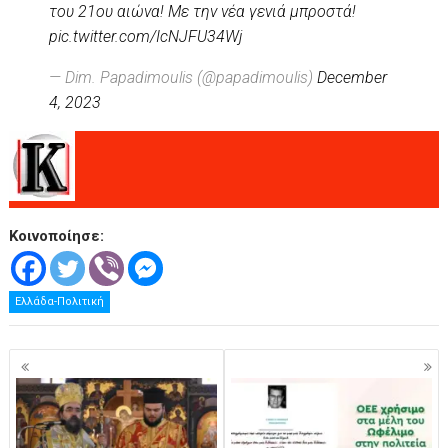
του 21ου αιώνα! Με την νέα γενιά μπροστά!
pic.twitter.com/IcNJFU34Wj
— Dim. Papadimoulis (@papadimoulis)
December
4, 2023
Κοινοποίησε:
Ελλάδα-Πολιτική
Πλοήγηση
άρθρων