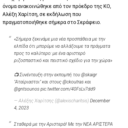
όνομα ανακοινώθηκε από τον πρόεδρο της ΚΟ,
Αλέξη Χαρίτση, σε εκδήλωση που
πραγματοποιήθηκε σήμερα στο Σεράφειο.
«Σήμερα ξεκινάμε μια νέα προσπάθεια με την
ελπίδα ότι μπορύμε να αλλάξουμε τα πράγματα
προς το καλύτερο: με ένα αριστερό
ριζοσπαστικό και πειστικό σχέδιο για την χώρα»
📺 Συνέντευξη στην εκπομπή του
@skaigr
"Αταίριαστοι" και στους
@ckoutras
και
@gntsounos
pic.twitter.com/40FsLv7dd9
— Αλέξης Χαρίτσης (@alexischaritsis)
December
4, 2023
Σταθερά με την Αριστερά! Με την ΝΕΑ ΑΡΙΣΤΕΡΑ