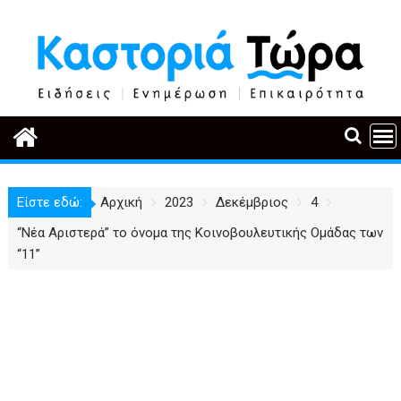
Περάστε
στο
περιεχόμενο
Είστε εδώ:
Αρχική
2023
Δεκέμβριος
4
“Νέα Αριστερά” το όνομα της Κοινοβουλευτικής Ομάδας των
“11”