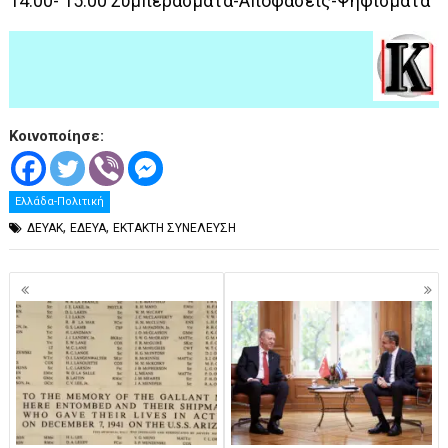
14.00- 15.00 Συμπεράσματα-Αποφάσεις-Ψηφίσματα
Κοινοποίησε:
Ελλάδα-Πολιτική
,
,
ΔΕΥΑΚ
ΕΔΕΥΑ
ΕΚΤΑΚΤΗ ΣΥΝΕΛΕΥΣΗ
Πλοήγηση
άρθρων