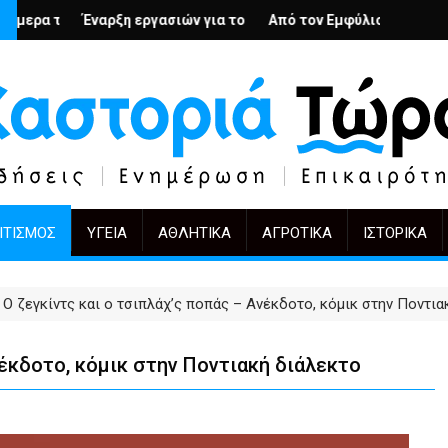
υς; – Ο Άρμιν Βέγκνερ απέναντι στη λήθη
εργασιών για το Κέντρο Ημέρας Ολικής Φροντίδας στην Καστοριά
Από τον Εμφύλιο στην Πόλωση: το ίδιο έργο,
KIFF 51: Η εικόνα 
ΙΤΙΣΜΌΣ
ΥΓΕΊΑ
ΑΘΛΗΤΙΚΆ
ΑΓΡΟΤΙΚΆ
ΙΣΤΟΡΙΚΆ
Ο ζεγκίντς και ο τσιπλάχ’ς ποπάς – Ανέκδοτο, κόμικ στην Ποντια
νέκδοτο, κόμικ στην Ποντιακή διάλεκτο