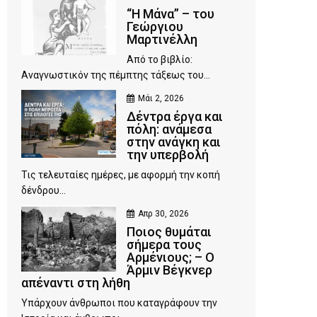
“Η Μάνα” – του
Γεώργιου
Μαρτινέλλη
Από το βιβλίο:
Αναγνωστικόν της πέμπτης τάξεως του...
Μάι 2, 2026
Δέντρα έργα και
πόλη: ανάμεσα
στην ανάγκη και
την υπερβολή
Τις τελευταίες ημέρες, με αφορμή την κοπή
δένδρου...
Απρ 30, 2026
Ποιος θυμάται
σήμερα τους
Αρμένιους; – Ο
Άρμιν Βέγκνερ
απέναντι στη λήθη
Υπάρχουν άνθρωποι που καταγράφουν την