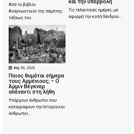
και την υπερβολή
Από το βιβλίο:
Τις τελευταίες ημέρες, με
Αναγνωστικόν της πέμπτης
αφορμή την κοπή δένδρου...
τάξεως του...
Απρ 30, 2026
Ποιος θυμάται σήμερα
τους Αρμένιους; – Ο
Άρμιν Βέγκνερ
απέναντι στη λήθη
Υπάρχουν άνθρωποι που
καταγράφουν την Ιστορία και
άνθρωποι...