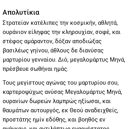
Απολυτίκια
Στρατείαν κατέλιπες την κοσμικήν, αθλητά,
ουράνιον είληφας την κληρουχίαν, σοφέ, και
στέφος αμάραντον, δόξαν αποδιώξας
βασιλέως γηίνου, άθλους δε διανύσας
μαρτυρίου γενναίου. Διό, μεγαλομάρτυς Μηνά,
πρέσβευε σωθήναι ημάς.
Τους μεγίστους αγώνας του μαρτυρίου σου,
καρτεροψύχως ανύσας Μεγαλομάρτυς Μηνά,
ουρανίων δωρεών λαμπρώς ηξίωσαι, και
θαυμάτων αυτουργός, εκ Θεού αναδειχθείς,
προστάτης ημίν εδόθης, και βοηθός εν
ανάγκαις, και αντιλήπτωρ εναργέστατος.