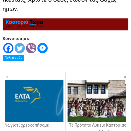
ημών.
Κοινοποίησε:
Πολιτισμός
Πλοήγηση
άρθρων
Να γιατί χρεοκοπήσαμε
Το Πρότυπο Λύκειο Καστοριάς