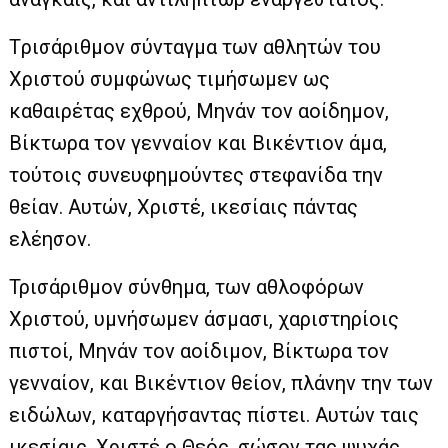
Tρισάριθμον σύνταγμα των αθλητών του
Χριστού συμφώνως τιμήσωμεν ως
καθαιρέτας εχθρού, Μηνάν τον αοίδημον,
Βίκτωρα τον γενναίον και Βικέντιον άμα,
τούτοις συνευφημούντες στεφανίδα την
θείαν. Αυτών, Χριστέ, ικεσίαις πάντας
ελέησον.
Τρισάριθμον σύνθημα, των αθλοφόρων
Χριστού, υμνήσωμεν άσμασι, χαριστηρίοις
πιστοί, Μηνάν τον αοίδιμον, Βίκτωρα τον
γενναίον, και Βικέντιον θείον, πλάνην την των
ειδώλων, καταργήσαντας πίστει. Αυτών ταις
ικεσίαις, Χριστέ ο Θεός, σώσον τας ψυχάς