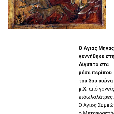
Ο Άγιος Μηνά
γεννήθηκε στ
Αίγυπτο στα
μέσα περίπου
του 3ου αιώνα
μ.Χ.
από γονεί
ειδωλολάτρες.
Ο Άγιος Συμεώ
ο Μεταφραστή