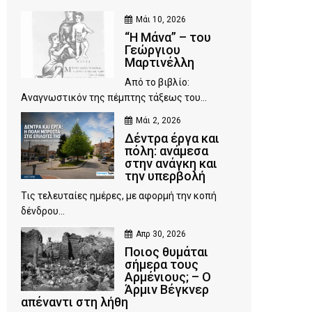
Μάι 10, 2026
“Η Μάνα” – του
Γεώργιου
Μαρτινέλλη
Από το βιβλίο:
Αναγνωστικόν της πέμπτης τάξεως του...
Μάι 2, 2026
Δέντρα έργα και
πόλη: ανάμεσα
στην ανάγκη και
την υπερβολή
Τις τελευταίες ημέρες, με αφορμή την κοπή
δένδρου...
Απρ 30, 2026
Ποιος θυμάται
σήμερα τους
Αρμένιους; – Ο
Άρμιν Βέγκνερ
απέναντι στη λήθη