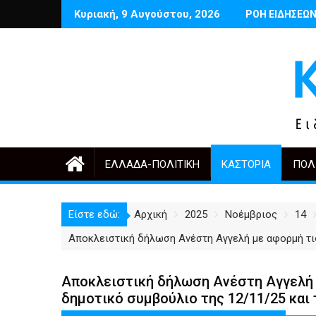
Περάστε
Κυριακή, 9 Αυγούστου, 2026
 Μαρτινέλλη
Δέντρα έργα και πόλη: ανάμεσα στην ανάγκη και την υπερβολή
Ποιος θυμάται σήμερα τους Αρμένιου
ΡΟΗ ΕΙΔΗΣΕΩ
Έναρξη ε
στο
περιεχόμενο
ΕΛΛΆΔΑ-ΠΟΛΙΤΙΚΉ
ΚΑΣΤΟΡΙΆ
ΠΟΛ
Είστε εδώ:
Αρχική
2025
Νοέμβριος
14
Αποκλειστική δήλωση Ανέστη Αγγελή με αφορμή τις
Αποκλειστική δήλωση Ανέστη Αγγελή 
δημοτικό συμβούλιο της 12/11/25 και