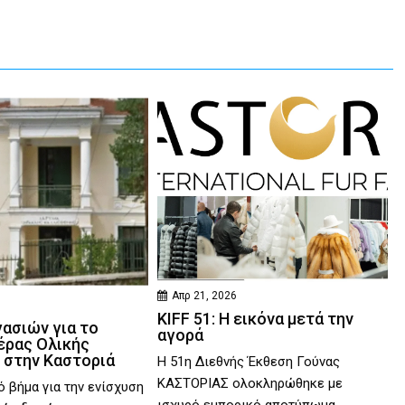
Απρ 21, 2026
KIFF 51: Η εικόνα μετά την
γασιών για το
αγορά
έρας Ολικής
 στην Καστοριά
Η 51η Διεθνής Έκθεση Γούνας
ΚΑΣΤΟΡΙΑΣ ολοκληρώθηκε με
ό βήμα για την ενίσχυση