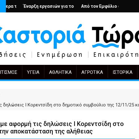
ς; – Ο Άρμιν Βέγκνερ απέναντι στη λήθη
Ν
ργασιών για το Κέντρο Ημέρας Ολικής Φροντίδας στην Καστοριά
Από τον Εμφύλιο στην Πόλωση: το ίδιο έργο, 
KIFF 51: Η εικόνα με
ΙΤΙΣΜΌΣ
ΥΓΕΊΑ
ΑΘΛΗΤΙΚΆ
ΑΓΡΟΤΙΚΆ
ΙΣΤΟΡΙΚΆ
 δηλώσεις Ι Κορεντσίδη στο δημοτικό συμβούλιο της 12/11/25 κα
με αφορμή τις δηλώσεις Ι Κορεντσίδη στο
 την αποκατάσταση της αλήθειας