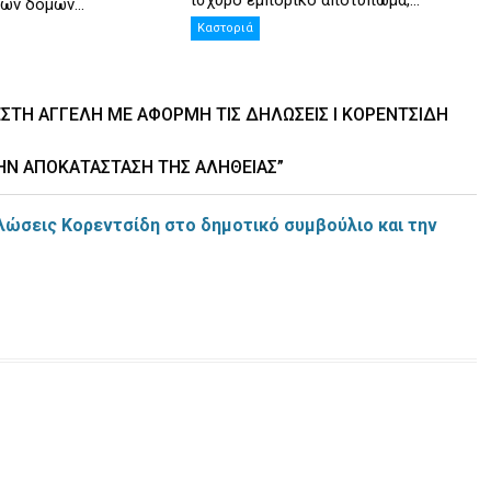
ισχυρό εμπορικό αποτύπωμα,...
ών δομών...
Καστοριά
ΈΣΤΗ ΑΓΓΕΛΉ ΜΕ ΑΦΟΡΜΉ ΤΙΣ ΔΗΛΏΣΕΙΣ Ι ΚΟΡΕΝΤΣΊΔΗ
ΤΗΝ ΑΠΟΚΑΤΆΣΤΑΣΗ ΤΗΣ ΑΛΉΘΕΙΑΣ”
λώσεις Κορεντσίδη στο δημοτικό συμβούλιο και την