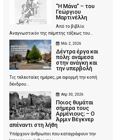
“Η Μάνα” – του
Γεώργιου
Μαρτινέλλη
Από το βιβλίο:
Αναγνωστικόν της πέμπτης τάξεως του...
Μάι 2, 2026
Δέντρα έργα και
πόλη: ανάμεσα
στην ανάγκη και
την υπερβολή
Τις τελευταίες ημέρες, με αφορμή την κοπή
δένδρου...
Απρ 30, 2026
Ποιος θυμάται
σήμερα τους
Αρμένιους; – Ο
Άρμιν Βέγκνερ
απέναντι στη λήθη
Υπάρχουν άνθρωποι που καταγράφουν την