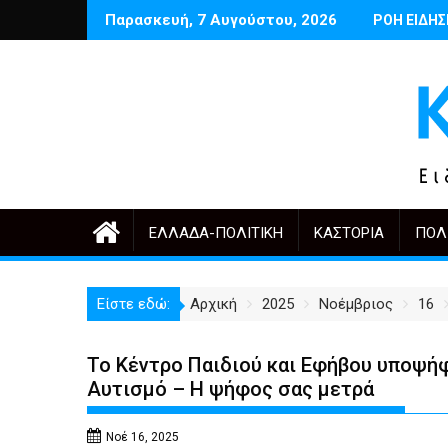
Περάστε
Παρασκευή, 7 Αυγούστου, 2026
ργιου Μαρτινέλλη
Δέντρα έργα και πόλη: ανάμεσα στην ανάγκη και την υπερ
Ποιος θυμάται σήμερα τους Αρ
ΡΟΗ ΕΙΔΗ
Ένα
στο
περιεχόμενο
ΕΛΛΆΔΑ-ΠΟΛΙΤΙΚΉ
ΚΑΣΤΟΡΙΆ
ΠΟΛ
Είστε εδώ:
Αρχική
2025
Νοέμβριος
16
Το Κέντρο Παιδιού και Εφήβου υποψήφ
Αυτισμό – Η ψήφος σας μετρά
Νοέ 16, 2025