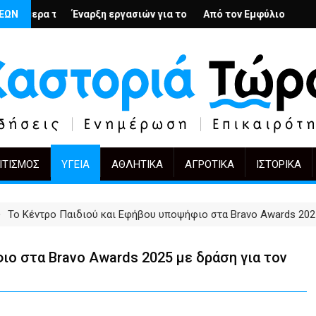
βολή
μένιους; – Ο Άρμιν Βέγκνερ απέναντι στη λήθη
ΣΕΩΝ
ρξη εργασιών για το Κέντρο Ημέρας Ολικής Φροντίδας στην Καστ
Από τον Εμφύλιο στην Πόλωση: το ίδιο έ
KIFF 51: Η εικ
ΙΤΙΣΜΌΣ
ΥΓΕΊΑ
ΑΘΛΗΤΙΚΆ
ΑΓΡΟΤΙΚΆ
ΙΣΤΟΡΙΚΆ
Το Κέντρο Παιδιού και Εφήβου υποψήφιο στα Bravo Awards 202
ιο στα Bravo Awards 2025 με δράση για τον