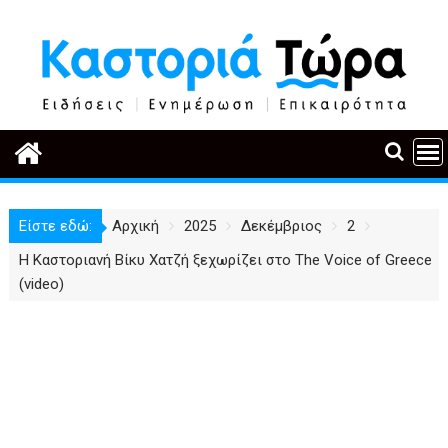
Περάστε
στο
περιεχόμενο
Είστε εδώ:
Αρχική
2025
Δεκέμβριος
2
Η Καστοριανή Βίκυ Χατζή ξεχωρίζει στο The Voice of Greece
(video)