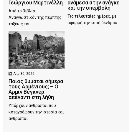
Γεώργιου Μαρτινέλλη
ανάμεσα στην ανάγκη
και την υπερβολή
Από το βιβλίο:
Τις τελευταίες ημέρες, με
Αναγνωστικόν της πέμπτης
αφορμή την κοπή δένδρου...
τάξεως του...
Απρ 30, 2026
Ποιος θυμάται σήμερα
τους Αρμένιους; – Ο
Άρμιν Βέγκνερ
απέναντι στη λήθη
Υπάρχουν άνθρωποι που
καταγράφουν την Ιστορία και
άνθρωποι...