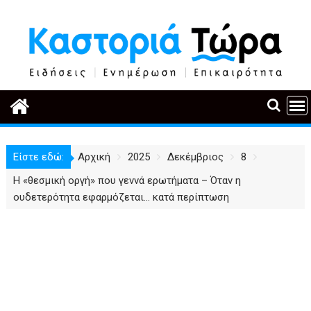
Περάστε
στο
περιεχόμενο
Είστε εδώ:
Αρχική
2025
Δεκέμβριος
8
Η «θεσμική οργή» που γεννά ερωτήματα – Όταν η
ουδετερότητα εφαρμόζεται… κατά περίπτωση