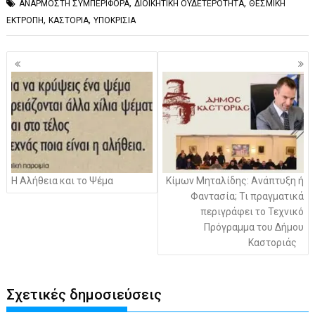
,
,
ΑΝΑΡΜΟΣΤΗ ΣΥΜΠΕΡΙΦΟΡΑ
ΔΙΟΙΚΗΤΙΚΗ ΟΥΔΕΤΕΡΟΤΗΤΑ
ΘΕΣΜΙΚΗ
,
,
ΕΚΤΡΟΠΗ
ΚΑΣΤΟΡΙΑ
ΥΠΟΚΡΙΣΙΑ
Πλοήγηση
άρθρων
H Αλήθεια και το Ψέμα
Κίμων Μηταλίδης: Ανάπτυξη ή
Φαντασία; Τι πραγματικά
περιγράφει το Τεχνικό
Πρόγραμμα του Δήμου
Καστοριάς
Σχετικές δημοσιεύσεις