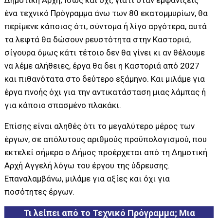
Δημοτική Αρχή; Ίσως και όχι, γιατί όταν εμφανίζεις
ένα τεχνικό Πρόγραμμα άνω των 80 εκατομμυρίων, θα
περίμενε κάποιος ότι, σύντομα ή λίγο αργότερα, αυτά
τα λεφτά θα δώσουν ρευστότητα στην Καστοριά,
σίγουρα όμως κάτι τέτοιο δεν θα γίνει κι αν θέλουμε
να λέμε αλήθειες, έργα θα δει η Καστοριά από 2027
και πιθανότατα στο δεύτερο εξάμηνο. Και μιλάμε για
έργα πνοής όχι για την αντικατάσταση μιας λάμπας ή
για κάποιο σπασμένο πλακάκι.
Επίσης είναι αληθές ότι το μεγαλύτερο μέρος των
έργων, σε απόλυτους αριθμούς προϋπολογισμού, που
εκτελεί σήμερα ο Δήμος προέρχεται από τη Δημοτική
Αρχή Αγγελή λόγω του έργου της ύδρευσης.
Επαναλαμβάνω, μιλάμε για αξίες και όχι για
ποσότητες έργων.
Τι λείπει από το Τεχνικό Πρόγραμμα; Μια