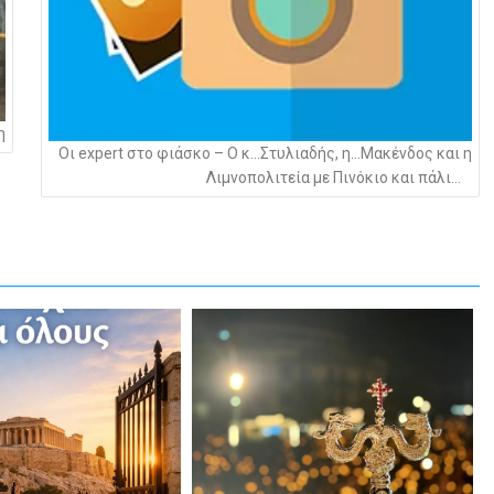
η
Οι expert στο φιάσκο – Ο κ…Στυλιαδής, η…Μακένδος και η
Λιμνοπολιτεία με Πινόκιο και πάλι…