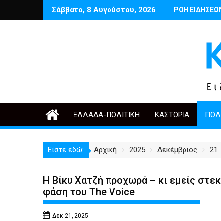
Περάστε
Σάββατο, 8 Αυγούστου, 2026
ιου Μαρτινέλλη
Δέντρα έργα και πόλη: ανάμεσα στην ανάγκη και την υπερβο
Ποιος θυμάται σήμερα τους Αρμέν
ΡΟΗ ΕΙΔΗΣΕΩ
Έναρξ
στο
περιεχόμενο
ΕΛΛΆΔΑ-ΠΟΛΙΤΙΚΉ
ΚΑΣΤΟΡΙΆ
ΠΟΛ
Είστε εδώ:
Αρχική
2025
Δεκέμβριος
21
Η Βίκυ Χατζή προχωρά – κι εμείς στε
φάση του The Voice
Δεκ 21, 2025