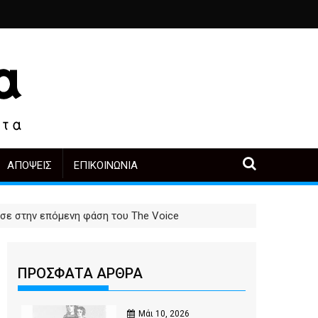
ιά
ο, άλλοι πρωταγωνιστές
α μετά την αγορά
Περιοδική Έκθεση με τίτλο “Στάχτες και δάκρυα στη Λ
"Η Μάνα" - του Γεώργιου Μα
ΑΠΌΨΕΙΣ
ΕΠΙΚΟΙΝΩΝΊΑ
ασε στην επόμενη φάση του The Voice
ΠΡΟΣΦΑΤΑ ΑΡΘΡΑ
Μάι 10, 2026