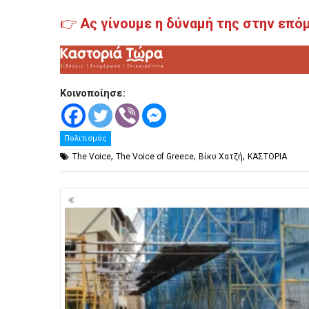
👉
Ας γίνουμε η δύναμή της στην επό
Κοινοποίησε:
Πολιτισμός
,
,
,
The Voice
The Voice of Greece
Βίκυ Χατζή
ΚΑΣΤΟΡΙΑ
Πλοήγηση
άρθρων