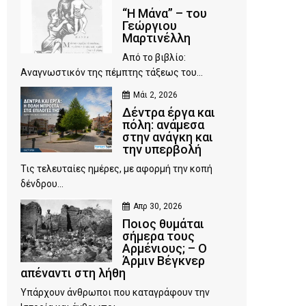
“Η Μάνα” – του
Γεώργιου
Μαρτινέλλη
Από το βιβλίο:
Αναγνωστικόν της πέμπτης τάξεως του...
Μάι 2, 2026
Δέντρα έργα και
πόλη: ανάμεσα
στην ανάγκη και
την υπερβολή
Τις τελευταίες ημέρες, με αφορμή την κοπή
δένδρου...
Απρ 30, 2026
Ποιος θυμάται
σήμερα τους
Αρμένιους; – Ο
Άρμιν Βέγκνερ
απέναντι στη λήθη
Υπάρχουν άνθρωποι που καταγράφουν την