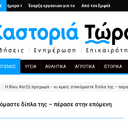
λή
ιους; – Ο Άρμιν Βέγκνερ απέναντι στη λήθη
Ν
η εργασιών για το Κέντρο Ημέρας Ολικής Φροντίδας στην Καστορ
Από τον Εμφύλιο στην Πόλωση: το ίδιο έργ
KIFF 51: Η εικόν
ΙΤΙΣΜΌΣ
ΥΓΕΊΑ
ΑΘΛΗΤΙΚΆ
ΑΓΡΟΤΙΚΆ
ΙΣΤΟΡΙΚΆ
Η Βίκυ Χατζή προχωρά – κι εμείς στεκόμαστε δίπλα της – πέρ
κόμαστε δίπλα της – πέρασε στην επόμενη