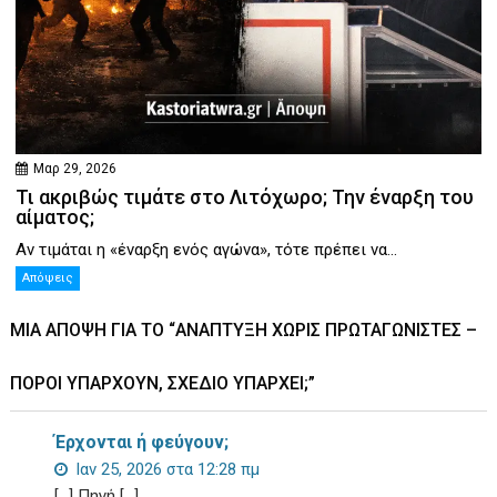
Μαρ 29, 2026
Τι ακριβώς τιμάτε στο Λιτόχωρο; Την έναρξη του
αίματος;
Αν τιμάται η «έναρξη ενός αγώνα», τότε πρέπει να...
Απόψεις
ΜΊΑ ΆΠΟΨΗ ΓΙΑ ΤΟ “ΑΝΆΠΤΥΞΗ ΧΩΡΊΣ ΠΡΩΤΑΓΩΝΙΣΤΈΣ –
ΠΌΡΟΙ ΥΠΆΡΧΟΥΝ, ΣΧΈΔΙΟ ΥΠΆΡΧΕΙ;”
Έρχονται ή φεύγουν;
Ιαν 25, 2026 στα 12:28 πμ
[…] Πηγή […]