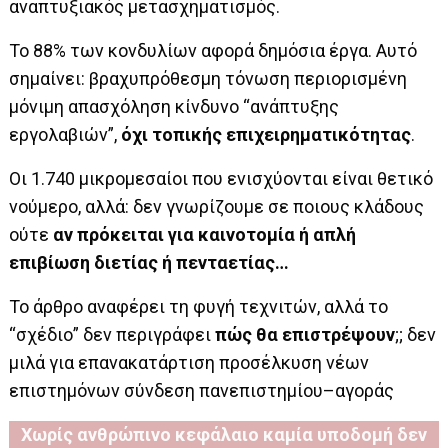
αναπτυξιακός μετασχηματισμός.
Το 88% των κονδυλίων αφορά δημόσια έργα. Αυτό
σημαίνει: βραχυπρόθεσμη τόνωση περιορισμένη
μόνιμη απασχόληση κίνδυνο “ανάπτυξης
εργολαβιών”,
όχι τοπικής επιχειρηματικότητας
.
Οι 1.740 μικρομεσαίοι που ενισχύονται είναι θετικό
νούμερο, αλλά: δεν γνωρίζουμε σε ποιους κλάδους
ούτε
αν πρόκειται για καινοτομία ή απλή
επιβίωση διετίας ή πενταετίας…
Το άρθρο αναφέρει τη φυγή τεχνιτών, αλλά το
“σχέδιο” δεν περιγράφει
πώς θα επιστρέψουν
;; δεν
μιλά για επανακατάρτιση προσέλκυση νέων
επιστημόνων σύνδεση πανεπιστημίου–αγοράς
Χωρίς ανθρώπινο κεφάλαιο καμία υποδομή δεν