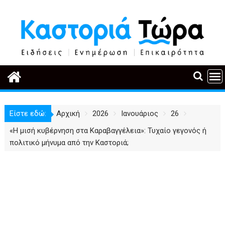
Περάστε
στο
περιεχόμενο
Είστε εδώ:
Αρχική
2026
Ιανουάριος
26
«Η μισή κυβέρνηση στα Καραβαγγέλεια»: Τυχαίο γεγονός ή
πολιτικό μήνυμα από την Καστοριά;