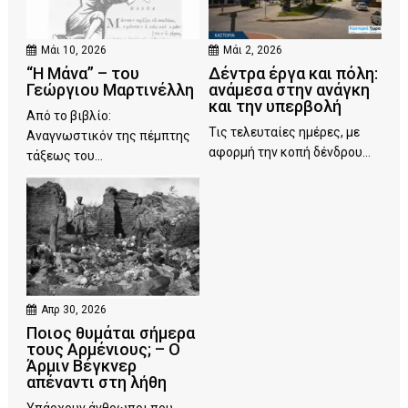
Μάι 10, 2026
Μάι 2, 2026
“Η Μάνα” – του
Δέντρα έργα και πόλη:
Γεώργιου Μαρτινέλλη
ανάμεσα στην ανάγκη
και την υπερβολή
Από το βιβλίο:
Τις τελευταίες ημέρες, με
Αναγνωστικόν της πέμπτης
αφορμή την κοπή δένδρου...
τάξεως του...
Απρ 30, 2026
Ποιος θυμάται σήμερα
τους Αρμένιους; – Ο
Άρμιν Βέγκνερ
απέναντι στη λήθη
Υπάρχουν άνθρωποι που