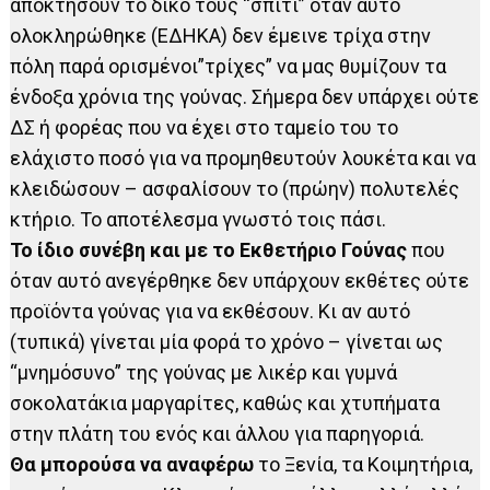
αποκτήσουν το δικό τους “σπίτι” όταν αυτό
ολοκληρώθηκε (ΕΔΗΚΑ) δεν έμεινε τρίχα στην
πόλη παρά ορισμένοι”τρίχες” να μας θυμίζουν τα
ένδοξα χρόνια της γούνας. Σήμερα δεν υπάρχει ούτε
ΔΣ ή φορέας που να έχει στο ταμείο του το
ελάχιστο ποσό για να προμηθευτούν λουκέτα και να
κλειδώσουν – ασφαλίσουν το (πρώην) πολυτελές
κτήριο. Το αποτέλεσμα γνωστό τοις πάσι.
Το ίδιο συνέβη και με το Εκθετήριο Γούνας
που
όταν αυτό ανεγέρθηκε δεν υπάρχουν εκθέτες ούτε
προϊόντα γούνας για να εκθέσουν. Κι αν αυτό
(τυπικά) γίνεται μία φορά το χρόνο – γίνεται ως
“μνημόσυνο” της γούνας με λικέρ και γυμνά
σοκολατάκια μαργαρίτες, καθώς και χτυπήματα
στην πλάτη του ενός και άλλου για παρηγοριά.
Θα μπορούσα να αναφέρω
το Ξενία, τα Κοιμητήρια,