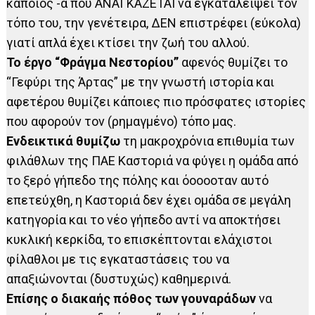
κάποιος -α που ΑΝΑΓΚΑΖΕΤΑΙ να εγκαταλείψει τον
τόπο του, την γενέτειρα, ΔΕΝ επιστρέφει (εύκολα)
γιατί απλά έχει κτίσει την ζωή του αλλού.
Το έργο “Φράγμα Νεστορίου”
αφενός θυμίζει το
“Γεφύρι της Άρτας” με την γνωστή ιστορία και
αφετέρου θυμίζει κάποιες πιο πρόσφατες ιστορίες
που αφορούν τον (ρημαγμένο) τόπο μας.
Ενδεικτικά θυμίζω
τη μακροχρόνια επιθυμία των
φιλάθλων της ΠΑΕ Καστοριά να φύγει η ομάδα από
το ξερό γήπεδο της πόλης και όοοοοταν αυτό
επετεύχθη, η Καστοριά δεν έχει ομάδα σε μεγάλη
κατηγορία και το νέο γήπεδο αντί να αποκτήσει
κυκλική κερκίδα, το επισκέπτονται ελάχιστοι
φίλαθλοι με τις εγκαταστάσεις του να
απαξιώνονται (δυστυχώς) καθημερινά.
Επίσης ο διακαής πόθος των γουναράδων
να