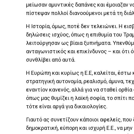
μείωσαν αμυντικές δαπάνες και έμοιαζαν να
πίστεψαν πολλοί διανοούμενοι μετά τη δι
Η Ιστορία, όμως, ποτέ δεν τελειώνει. Η ει
δηλώσεις ισχύος, όπως η επιθυμία του Τραμ
λειτούργησαν ως βίαια ξυπνήματα. Υπενθύμ
ανταγωνιστικός και επικίνδυνος – και ότι ό
συνθλίβει από αυτά.
Η Ευρώπη και κυρίως η Ε.Ε, καλείται, έστω κ
στρατηγική αυτονομία, ρεαλισμό, άμυνα, τεχ
εναντίον κανενός, αλλά για να σταθεί ορθία
όπως μας θυμίζει η λαϊκή σοφία, το σπίτι π
τότε είναι αργά για δικαιολογίες.
Γιαυτό ας συνετίζουν κάποιοι αφελείς, που
δημοκρατική, εύπορη και ισχυρή Ε.Ε., να μη