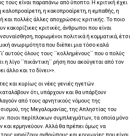
ς τους είναι παραπάνω από ύποπτο. Η κριτική έχει
η καλοπροαίρετη, η κακοπροαίρετη, η εμπαθής, η
κή και πολλές άλλες αποχρώσεις κριτικής. Το ποιο
υν κακορίζικες κριτικές, άνθρωποι που είναι
νσυναίσθηση, πορωμένοι πολιτικά ή κομματικά, έτσι
μική ανωριμότητα που διέπει μια τόσο καλά
Γι’ αυτούς όλους τους ΄΄κολλημένους΄΄ που ο πολύς
ι η λίγο ΄΄πικάντικη΄΄ ρήση που ακούγεται από τον
ι άλλο και το δίνει>>.
τες και κυρίως οι νέες γενιές ηγετών
 καταλάβουν ότι, υπάρχουν και θα υπάρξουν
λαγούν από τους αρνητικούς νόμους της
σισμού, της Μεγαλομανίας, της Απληστίας του
ν. ποιοι περίπλοκων συμπλεγμάτων, τα οποία μόνο
ν και ερμηνεύουν. Αλλά θα πρέπει όμως να
 τους ψηφίζουν ανθρώπους και κοινωνίες που είναι