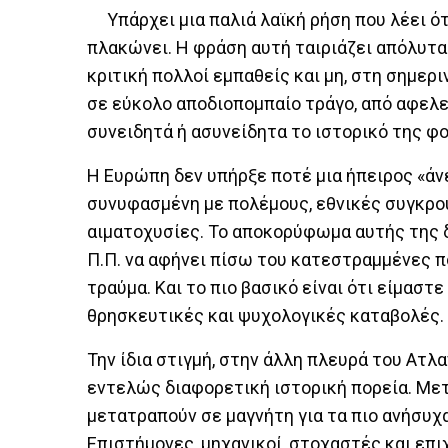
Υπάρχει μια παλιά λαϊκή ρήση που λέει ότι
πλακώνει. Η φράση αυτή ταιριάζει απόλυτα 
κριτική πολλοί εμπαθείς και μη, στη σημεριν
σε εύκολο αποδιοπομπαίο τράγο, από αφελε
συνειδητά ή ασυνείδητα το ιστορικό της φο
Η Ευρώπη δεν υπήρξε ποτέ μια ήπειρος «άνε
συνυφασμένη με πολέμους, εθνικές συγκρού
αιματοχυσίες. Το αποκορύφωμα αυτής της δι
Π.Π. να αφήνει πίσω του κατεστραμμένες π
τραύμα. Και το πιο βασικό είναι ότι είμαστ
θρησκευτικές και ψυχολογικές καταβολές.
Την ίδια στιγμή, στην άλλη πλευρά του Ατλ
εντελώς διαφορετική ιστορική πορεία. Μετ
μετατραπούν σε μαγνήτη για τα πιο ανήσυχ
Επιστήμονες, μηχανικοί, στοχαστές και επι