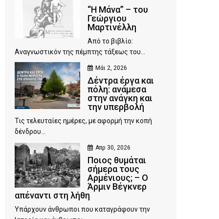
“Η Μάνα” – του
Γεώργιου
Μαρτινέλλη
Από το βιβλίο:
Αναγνωστικόν της πέμπτης τάξεως του...
Μάι 2, 2026
Δέντρα έργα και
πόλη: ανάμεσα
στην ανάγκη και
την υπερβολή
Τις τελευταίες ημέρες, με αφορμή την κοπή
δένδρου...
Απρ 30, 2026
Ποιος θυμάται
σήμερα τους
Αρμένιους; – Ο
Άρμιν Βέγκνερ
απέναντι στη λήθη
Υπάρχουν άνθρωποι που καταγράφουν την