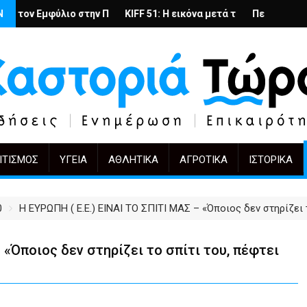
ροντίδας στην Καστοριά
 Πόλωση: το ίδιο έργο, άλλοι πρωταγωνιστές
Ν
KIFF 51: Η εικόνα μετά την αγορά
Περιοδική Έκθεση με τίτλο “Στάχ
"Η Μά
ΙΤΙΣΜΌΣ
ΥΓΕΊΑ
ΑΘΛΗΤΙΚΆ
ΑΓΡΟΤΙΚΆ
ΙΣΤΟΡΙΚΆ
0
Η ΕΥΡΩΠΗ ( Ε.Ε.) ΕΙΝΑΙ ΤΟ ΣΠΙΤΙ ΜΑΣ – «Όποιος δεν στηρίζει 
 «Όποιος δεν στηρίζει το σπίτι του, πέφτει