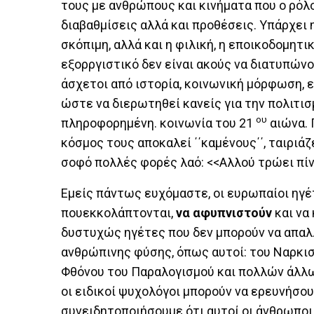
τους με ανθρώπους και κινήματα που ο ρόλο
διαβαθμίσεις αλλά και προθέσεις. Υπάρχει 
σκόπιμη, αλλά και η φιλική, η εποικοδομητι
εξορργιστικό δεν είναι ακούς να διατυπώνο
άσχετοι από ιστορία, κοινωνική μόρφωση, ε
ώστε να διερωτηθεί κανείς για την πολιτισ
ου
πληροφορημένη. κοινωνία του 21
αιώνα. 
κόσμος τους αποκαλεί ΄΄καμένους΄΄, ταιριάζε
σοφό πολλές φορές λαό: <<Αλλού τρώει πίνε
Εμείς πάντως ευχόμαστε, οι ευρωπαίοι ηγέ
πουεκκολάπτονται,
να αφυπνιστούν
και να
δυστυχώς ηγέτες που δεν μπορούν να απαλ
ανθρώπινης φύσης, όπως αυτοί: του Ναρκισ
Φθόνου του Παραλογισμού και πολλών άλλω
οι ειδικοί ψυχολόγοι μπορούν να ερευνήσου
συνειδητοποιήσουμε ότι αυτοί οι άνθρωποι