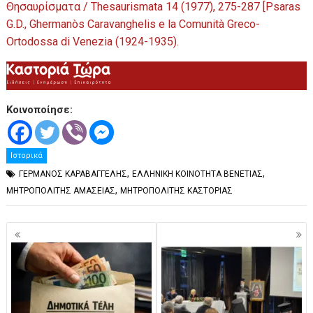
Θησαυρίσματα / Thesaurismata 14 (1977), 275-287 [Psaras
G.D., Ghermanòs Caravanghelis e la Comunità Greco-
Ortodossa di Venezia (1924-1935).
Κοινοποίησε:
Ιστορικά
,
,
ΓΕΡΜΑΝΟΣ ΚΑΡΑΒΑΓΓΕΛΗΣ
ΕΛΛΗΝΙΚΗ ΚΟΙΝΟΤΗΤΑ ΒΕΝΕΤΙΑΣ
,
ΜΗΤΡΟΠΟΛΙΤΗΣ ΑΜΑΣΕΙΑΣ
ΜΗΤΡΟΠΟΛΙΤΗΣ ΚΑΣΤΟΡΙΑΣ
Πλοήγηση
άρθρων