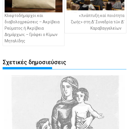
Κλεφτοδήμαρχοι και
«Ἀνάπτυξη καί ποιότητα
διαβολοχρεώσεις – Ακρίβεια
ζωῆς» στη Δ’ Συνεδρία τῶν Δ’
Ρεύματος ή Ακρίβεια
Καραβαγγελείων
Δημάρχων; – Γράφει ο Κίμων
Μηταλίδης
Σχετικές δημοσιεύσεις