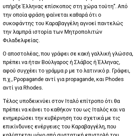
υπήρξε Έλληνας επίσκοπος στη χώρα τούτη”. Από
την οποία φράση φαίνεται καθαρά ότι ο
συκοφάντης του Καραβαγγέλη αγνοεί παντελώς
την λαμπρά ιστορία των Μητροπολιτών
Φιλαδελφείας.
Ο αποστολέας, που γράφει σε κακή γαλλική γλώσσα,
πρέπει να ήταν Βούλγαρος ή Σλάβος ή Έλληνας,
αφού συγχέει το γράμμα ρ με το λατινικό p. Γράφει,
π.χ., Pρopagande αντί για propagande, και Phodes
αντί για Rhodes.
Τέλος υποδεικνύει στον Ιταλό επίτροπο ότι θα
πρέπει να κάνει το καθήκον του ως Ιταλός και να
ενημερώσει την κυβέρνηση του σχετικά με τις
επικίνδυνες ενέργειες του Καραβαγγέλη, που
καλύπτεται μόνο από συστατική επιστολή του