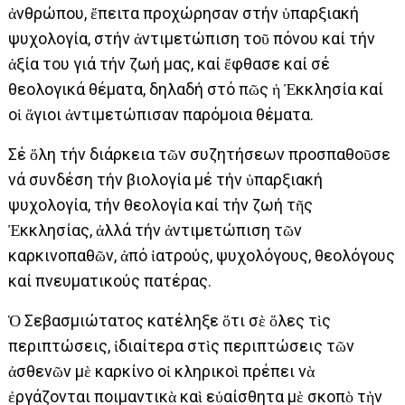
ἀνθρώπου, ἔπειτα προχώρησαν στήν ὑπαρξιακή
ψυχολογία, στήν ἀντιμετώπιση τοῦ πόνου καί τήν
ἀξία του γιά τήν ζωή μας, καί ἔφθασε καί σέ
θεολογικά θέματα, δηλαδή στό πῶς ἡ Ἐκκλησία καί
οἱ ἅγιοι ἀντιμετώπισαν παρόμοια θέματα.
Σέ ὅλη τήν διάρκεια τῶν συζητήσεων προσπαθοῦσε
νά συνδέση τήν βιολογία μέ τήν ὑπαρξιακή
ψυχολογία, τήν θεολογία καί τήν ζωή τῆς
Ἐκκλησίας, ἀλλά τήν ἀντιμετώπιση τῶν
καρκινοπαθῶν, ἀπό ἰατρούς, ψυχολόγους, θεολόγους
καί πνευματικούς πατέρας.
Ὁ Σεβασμιώτατος κατέληξε ὅτι σὲ ὅλες τὶς
περιπτώσεις, ἰδιαίτερα στὶς περιπτώσεις τῶν
ἀσθενῶν μὲ καρκίνο οἱ κληρικοὶ πρέπει νὰ
ἐργάζονται ποιμαντικὰ καὶ εὐαίσθητα μὲ σκοπὸ τὴν