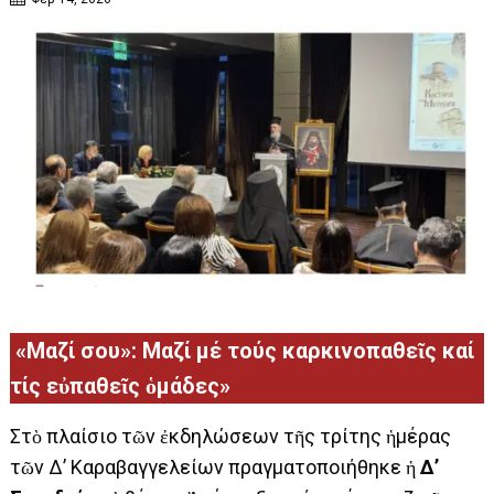
«Μαζί σου»: Μαζί μέ τούς καρκινοπαθεῖς καί
τίς εὐπαθεῖς ὁμάδες»
Στὸ πλαίσιο τῶν ἐκδηλώσεων τῆς τρίτης ἡμέρας
τῶν Δ’ Καραβαγγελείων πραγματοποιήθηκε ἡ
Δ’