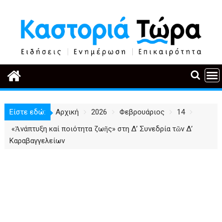
Περάστε
στο
περιεχόμενο
Είστε εδώ:
Αρχική
2026
Φεβρουάριος
14
«Ἀνάπτυξη καί ποιότητα ζωῆς» στη Δ’ Συνεδρία τῶν Δ’
Καραβαγγελείων