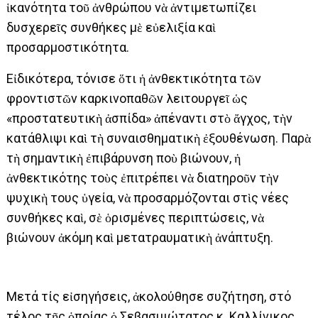
ἱκανότητα τοῦ ἀνθρώπου νὰ ἀντιμετωπίζει
δυσχερεῖς συνθήκες μὲ εὐελιξία καὶ
προσαρμοστικότητα.
Εἰδικότερα, τόνισε ὅτι ἡ ἀνθεκτικότητα τῶν
φροντιστῶν καρκινοπαθῶν λειτουργεῖ ὡς
«προστατευτικὴ ἀσπίδα» ἀπέναντι στὸ ἄγχος, τὴν
κατάθλιψι καὶ τὴ συναισθηματικὴ ἐξουθένωση. Παρὰ
τὴ σημαντικὴ ἐπιβάρυνση ποὺ βιώνουν, ἡ
ἀνθεκτικότης τοὺς ἐπιτρέπει νὰ διατηροῦν τὴν
ψυχικὴ τους ὑγεία, νὰ προσαρμόζονται στὶς νέες
συνθήκες καὶ, σὲ ὁρισμένες περιπτώσεις, νὰ
βιώνουν ἀκόμη καὶ μετατραυματικὴ ἀνάπτυξη.
Μετά τίς εἰσηγήσεις, ἀκολούθησε συζήτηση, στό
τέλος τῆς ὁποίας ὁ Σεβασμιώτατος κ. Καλλίνικος,