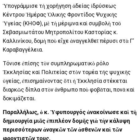
Ὑπογράμμισε τὴ χορήγηση ἀδείας ἱδρύσεως
Κέντρου Ἡμέρας Ὁλικῆς Φροντίδος Ψυχικῆς
Ὑγείας (ΚΗΟΦ), μὲ τὴ μέριμνα καὶ συμβολὴ τοῦ
Σεβασμιωτάτου Μητροπολίτου Καστορίας κ.
Καλλινίκου, δομὴ ποὺ εἶχε ἀναγγελθεῖ πέρυσι στὰ Γ’
Καραβαγγέλεια.
Τόνισε ἐπίσης τὸν συμπληρωματικὸ ρόλο
Ἐκκλησίας καὶ Πολιτείας στὸν τομέα τῆς ψυχικῆς
ὑγείας, ἐπισημαίνοντας ὅτι ἡ Ἐκκλησία στέκεται
διαρκῶς δίπλα στὸν ἄνθρωπο ποὺ φοβᾶται, πονᾶ καὶ
δοκιμάζεται.
Παραλλήλως, ὁ κ. Ὑφυπουργός ἀνακοίνωσε καὶ τὴ
δημιουργία μιᾶς ἐπιπλέον δομῆς γιὰ τὴν κάλυψη
περισσότερων ἀναγκῶν τῶν ἀσθενῶν καὶ τῶν
φροντιστῶν τους.