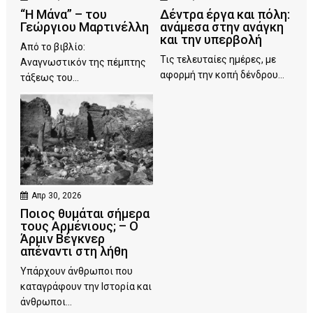
“Η Μάνα” – του
Δέντρα έργα και πόλη:
Γεώργιου Μαρτινέλλη
ανάμεσα στην ανάγκη
και την υπερβολή
Από το βιβλίο:
Τις τελευταίες ημέρες, με
Αναγνωστικόν της πέμπτης
αφορμή την κοπή δένδρου...
τάξεως του...
Απρ 30, 2026
Ποιος θυμάται σήμερα
τους Αρμένιους; – Ο
Άρμιν Βέγκνερ
απέναντι στη λήθη
Υπάρχουν άνθρωποι που
καταγράφουν την Ιστορία και
άνθρωποι...