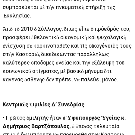
συμπορεύεται μὲ τὴν πνευματικὴ στήριξη τῆς
Ἐκκλησίας.
Ἀπὸ τὸ 2010 ὁ Σύλλογος, ὅπως εἶπε ὁ πρόεδρός του,
προσφέρει ἐθελοντικὰ οἰκονομικὴ καὶ ψυχολογικὴ
ἐνίσχυση σὲ καρκινοπαθεῖς καὶ τὶς οἰκογένειές τους
στὴν Καστοριὰ, διεκδικώντας παραλλήλως
καλύτερες ὑποδομὲς ὑγείας καὶ τὴν ἐξάλειψη τοῦ
κοινωνικοῦ στίγματος, μὲ βασικὸ μήνυμα ὅτι
κανένας ἀσθενὴς δὲν πρέπει νὰ παλεύει μόνος.
Κεντρικὲς Ὁμιλίες Δ’ Συνεδρίας
• Πρῶτος ὁμιλητὴς ἦταν
ὁ Ὑφυπουργὸς Ὑγείας κ.
Δημήτριος Βαρτζόπουλος
, ὁ ὁποῖος τελευταία
στιγμή δὲν μπόρεσε νὰ παρευρεθῆ στὴν Καστοριὰ