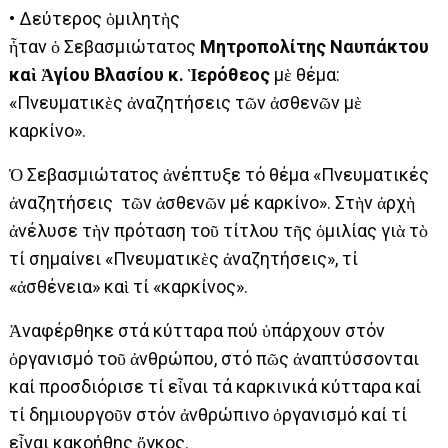
• Δεύτερος ὁμιλητὴς
ἦταν ὁ Σεβασμιώτατος
Μητροπολίτης Ναυπάκτου
καὶ Ἁγίου Βλασίου κ. Ἱερόθεος
μὲ θέμα:
«Πνευματικὲς ἀναζητήσεις τῶν ἀσθενῶν μὲ
καρκίνο».
Ὁ Σεβασμιώτατος ἀνέπτυξε τό θέμα «Πνευματικές
ἀναζητήσεις τῶν ἀσθενῶν μέ καρκίνο». Στὴν ἀρχὴ
ἀνέλυσε τὴν πρόταση τοῦ τίτλου τῆς ὁμιλίας γιὰ τὸ
τί σημαίνει «Πνευματικὲς ἀναζητήσεις», τί
«ἀσθένεια» καὶ τί «καρκίνος».
Ἀναφέρθηκε στά κύτταρα πού ὑπάρχουν στόν
ὀργανισμό τοῦ ἀνθρώπου, στό πῶς ἀναπτύσσονται
καί προσδιόρισε τί εἶναι τά καρκινικά κύτταρα καί
τί δημιουργοῦν στόν ἀνθρώπινο ὀργανισμό καί τί
εἶναι κακοήθης ὄγκος.