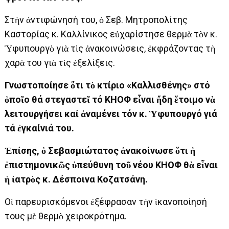
Στὴν ἀντιφώνησή του, ὁ Σεβ. Μητροπολίτης
Καστορίας κ. Καλλίνικος εὐχαρίστησε θερμὰ τὸν κ.
Ὑφυπουργὸ γιὰ τὶς ἀνακοινώσεις, ἐκφράζοντας τὴ
χαρὰ του γιὰ τὶς ἐξελίξεις.
Γνωστοποίησε ὅτι τὸ κτίριο «Καλλισθένης» στό
ὁποῖο θά στεγαστεῖ τό ΚΗΟΦ εἶναι ἤδη ἕτοιμο νὰ
λειτουργήσει καί ἀναμένει τόν κ. Ὑφυπουργό γιά
τά ἐγκαίνιά του.
Ἐπίσης, ὁ Σεβασμιώτατος ἀνακοίνωσε ὅτι ἡ
ἐπιστημονικῶς ὑπεύθυνη τοῦ νέου ΚΗΟΦ θὰ εἶναι
ἡ ἰατρὸς κ. Δέσποινα Κοζατσάνη.
Οἱ παρευρισκόμενοι ἐξέφρασαν τὴν ἱκανοποίησή
τους μὲ θερμὸ χειροκρότημα.