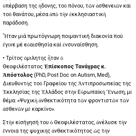
ὑπέρβαση τῆς ἡδονῆς, τοῦ πόνου, τῶν ἀσθενειῶν καὶ
τοῦ θανάτου, μέσα ἀπὸ τὴν ἐκκλησιαστικὴ
παράδοση.
Ἦταν μιά πρωτόγνωρη ποιμαντική διακονία πού
ἔγινε μέ εὐαισθησία καί ἐνσυναίσθηση.
• Τρίτος ὁμιλητὴς ἦταν ὁ
Θεοφιλέστατος
Ἐπίσκοπος Τανάγρας κ.
Ἀπόστολος
(PhD, Post Doc on Autism, Med),
Διευθυντὴς τοῦ Γραφείου τῆς Ἀντιπροσωπείας τῆς
Ἐκκλησίας τῆς Ἑλλάδος στὴν Εὐρωπαϊκὴ Ἕνωση, μὲ
θέμα: «Ψυχικὴ ἀνθεκτικότητα τῶν φροντιστῶν τῶν
ἀσθενῶν μὲ καρκίνο».
Στὴν εἰσήγησή του ὁ Θεοφιλέστατος, ἀνέλυσε τὴν
ἔννοια τῆς ψυχικῆς ἀνθεκτικότητος ὡς τὴν