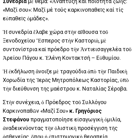
Συνεδρία
μὲ θέμα: «Ἀνάπτυξη καί ποιότητα ζωῆς:
«Μαζί σου»: Μαζί μέ τούς καρκινοπαθεῖς καί τίς
εὐπαθεῖς ὁμάδες».
Ἡ συνεδρία ἔλαβε χώρα στὴν αἴθουσα τοῦ
Ξενοδοχείου Ἕσπερος στὴν Καστοριὰ, μὲ
συντονίστρια καὶ πρόεδρο τὴν Ἀντιεισαγγελέα τοῦ
Ἀρείου Πάγου κ. Ἑλένη Κοντακτσή – Εὐθυμίου.
Ἡ ἐκδήλωση ἄνοιξε μὲ τραγούδια ἀπὸ τὴν Παιδικὴ
Χορωδία τῆς Ἱερᾶς Μητροπόλεως Καστορίας, ὑπὸ
τὴν διεύθυνση τῆς μαέστρου κ. Ναταλίας Σέροβα.
Στὴν συνέχεια, ὁ Πρόεδρος τοῦ Συλλόγου
Καρκινοπαθῶν «Μαζί Σου»
κ. Γρηγόριος
Στεφάνου
πραγματοποίησε εἰσαγωγικὴ ὁμιλία,
ἀναδεικνύοντας τὴν ὁλιστικὴ προσέγγιση τῆς
ἀσθενείας, ὅπου ἡ ἐπιστημονικὴ θεραπεία