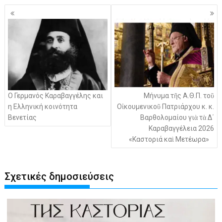
Πλοήγηση
άρθρων
Ο Γερμανός Καραβαγγέλης και
Μήνυμα τῆς Α.Θ.Π. τοῦ
η Ελληνική κοινότητα
Οἰκουμενικοῦ Πατριάρχου κ. κ.
Βενετίας
Βαρθολομαίου γιὰ τὰ Δ΄
Καραβαγγέλεια 2026
«Καστοριά καὶ Μετέωρα»
Σχετικές δημοσιεύσεις