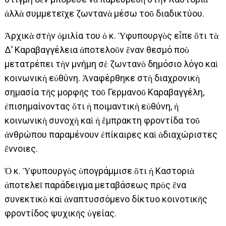
ἀλλὰ συμμετεῖχε ζωντανὰ μέσω τοῦ διαδικτύου.
Ἀρχικὰ στὴν ὁμιλία του ὁ κ. Ὑφυπουργὸς εἶπε ὅτι τὰ
Δ’ Καραβαγγέλεια ἀποτελοῦν ἕναν θεσμό ποὺ
μετατρέπει τὴν μνήμη σὲ ζωντανὸ δημόσιο λόγο καὶ
κοινωνικὴ εὐθύνη. Ἀναφέρθηκε στὴ διαχρονικὴ
σημασία τῆς μορφῆς τοῦ Γερμανοῦ Καραβαγγέλη,
ἐπισημαίνοντας ὅτι ἡ ποιμαντικὴ εὐθύνη, ἡ
κοινωνικὴ συνοχὴ καὶ ἡ ἔμπρακτη φροντίδα τοῦ
ἀνθρώπου παραμένουν ἐπίκαιρες καὶ ἀδιαχώριστες
ἔννοιες.
Ὁ κ. Ὑφυπουργὸς ὑπογράμμισε ὅτι ἡ Καστοριὰ
ἀποτελεῖ παράδειγμα μεταβάσεως πρὸς ἕνα
συνεκτικὸ καὶ ἀναπτυσσόμενο δίκτυο κοινοτικῆς
φροντίδος ψυχικῆς ὑγείας.