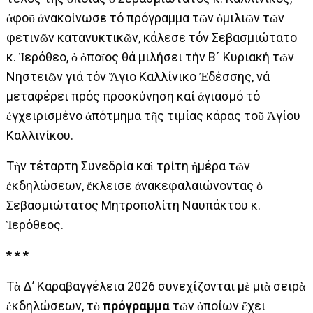
ἀφοῦ ἀνακοίνωσε τό πρόγραμμα τῶν ὁμιλιῶν τῶν
φετινῶν κατανυκτικῶν, κάλεσε τόν Σεβασμιώτατο
κ. Ἱερόθεο, ὁ ὁποῖος θά μιλήσει τήν Β´ Κυριακή τῶν
Νηστειῶν γιά τόν Ἅγιο Καλλίνικο Ἐδέσσης, νά
μεταφέρει πρός προσκύνηση καί ἁγιασμό τό
ἐγχειρισμένο ἀπότμημα τῆς τιμίας κάρας τοῦ Ἁγίου
Καλλινίκου.
Τὴν τέταρτη Συνεδρία καὶ τρίτη ἡμέρα τῶν
ἐκδηλώσεων, ἔκλεισε ἀνακεφαλαιώνοντας ὁ
Σεβασμιώτατος Μητροπολίτη Ναυπάκτου κ.
Ἱερόθεος.
* * *
Τὰ Δ’ Καραβαγγέλεια 2026 συνεχίζονται μὲ μιὰ σειρὰ
ἐκδηλώσεων, τὸ
πρόγραμμα
τῶν ὁποίων ἔχει