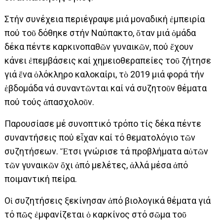
Στήν συνέχεια περιέγραψε μιά μοναδική ἐμπειρία
πού τοῦ δόθηκε στήν Ναύπακτο, ὄταν μιά ὁμάδα
δέκα πέντε καρκινοπαθῶν γυναικῶν, πού ἔχουν
κάνει ἐπεμβάσεις καί χημειοθεραπείες τοῦ ζήτησε
γιά ἕνα ὁλόκληρο καλοκαίρι, τὸ 2019 μιά φορά τήν
ἑβδομάδα νά συναντῶνται καί νά συζητοῦν θέματα
πού τούς ἀπασχολοῦν.
Παρουσίασε μέ συνοπτικό τρόπο τίς δέκα πέντε
συναντήσεις πού εἶχαν καί τό θεματολόγιο τῶν
συζητήσεων. Ἔτσι γνώρισε τά προβλήματα αὐτῶν
τῶν γυναικῶν ὄχι ἀπό μελέτες, ἀλλά μέσα ἀπό
ποιμαντική πείρα.
Οἱ συζητήσεις ξεκίνησαν ἀπό βιολογικά θέματα γιά
τό πῶς ἐμφανίζεται ὁ καρκίνος στό σῶμα τοῦ