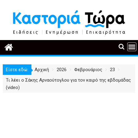
Περάστε
στο
περιεχόμενο
Είστε εδώ:
Αρχική
2026
Φεβρουάριος
23
Τι λέει ο Σάκης Αρναούτογλου για τον καιρό της εβδομάδας
(video)