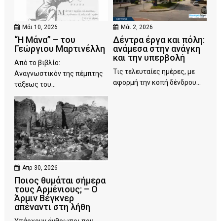
Μάι 10, 2026
Μάι 2, 2026
“Η Μάνα” – του
Δέντρα έργα και πόλη:
Γεώργιου Μαρτινέλλη
ανάμεσα στην ανάγκη
και την υπερβολή
Από το βιβλίο:
Τις τελευταίες ημέρες, με
Αναγνωστικόν της πέμπτης
αφορμή την κοπή δένδρου...
τάξεως του...
Απρ 30, 2026
Ποιος θυμάται σήμερα
τους Αρμένιους; – Ο
Άρμιν Βέγκνερ
απέναντι στη λήθη
Υπάρχουν άνθρωποι που