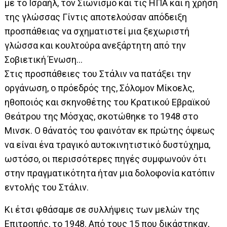
με το Ισραήλ, τον Σιωνισμό και τις ΗΠΑ και η χρήση
της γλώσσας Γίντις αποτελούσαν απόδειξη
προσπάθειας να σχηματιστεί μια ξεχωριστή
γλώσσα και κουλτούρα ανεξάρτητη από την
Σοβιετική Ένωση…
Στις προσπάθειες του Στάλιν να πατάξει την
οργάνωση, ο πρόεδρός της, Σόλομον Μίκοελς,
ηθοποιός και σκηνοθέτης του Κρατικού Εβραϊκού
Θεάτρου της Μόσχας, σκοτώθηκε το 1948 στο
Μινσκ. Ο θάνατός του φαινόταν εκ πρώτης όψεως
να είναι ένα τραγικό αυτοκινητιστικό δυστύχημα,
ωστόσο, οι περισσότερες πηγές συμφωνούν ότι
στην πραγματικότητα ήταν μια δολοφονία κατόπιν
εντολής του Στάλιν.
Κι έτσι φθάσαμε σε συλλήψεις των μελών της
Επιτροπής, το 1948. Από τους 15 που δικάστηκαν,