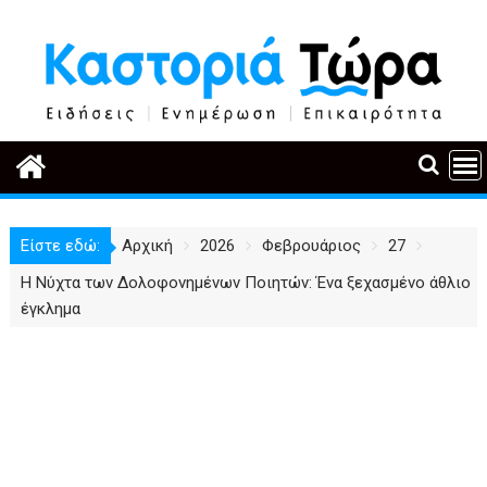
Περάστε
στο
περιεχόμενο
Είστε εδώ:
Αρχική
2026
Φεβρουάριος
27
Η Νύχτα των Δολοφονημένων Ποιητών: Ένα ξεχασμένο άθλιο
έγκλημα