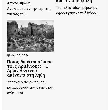
και την υπερβολή
Από το βιβλίο:
Τις τελευταίες ημέρες, με
Αναγνωστικόν της πέμπτης
αφορμή την κοπή δένδρου...
τάξεως του...
Απρ 30, 2026
Ποιος θυμάται σήμερα
τους Αρμένιους; – Ο
Άρμιν Βέγκνερ
απέναντι στη λήθη
Υπάρχουν άνθρωποι που
καταγράφουν την Ιστορία και
άνθρωποι...