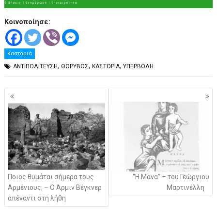
Κοινοποίησε:
Καστοριά
,
,
,
ΑΝΤΙΠΟΛΙΤΕΥΣΗ
ΘΟΡΥΒΟΣ
ΚΑΣΤΟΡΙΑ
ΥΠΕΡΒΟΛΗ
Πλοήγηση
άρθρων
Ποιος θυμάται σήμερα τους
“Η Μάνα” – του Γεώργιου
Αρμένιους; – Ο Άρμιν Βέγκνερ
Μαρτινέλλη
απέναντι στη λήθη