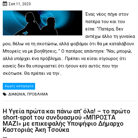
Σεπ 11, 2023
Ένας νέος πήγε στον
πατέρα του και του
είπε: “Πατέρα, δεν
αντέχω άλλο τη γυναίκα
μου, θέλω να τη σκοτώσω, αλλά φοβάμαι ότι θα με καταλάβουν.
Μπορείς να με βοηθήσεις; ” Ο πατέρας απάντησε: “Ναι, μπορώ,
αλλά υπάρχει ένα πρόβλημα… Πρέπει να είσαι σίγουρος ότι
κανείς δεν θα υποψιαστεί ότι ήσουν εσύ αυτός που την
σκότωσε. Θα πρέπει να την…
Χωρίς κατηγορία
,
ΔΙΑΦΩΝΙΑ
ΠΡΟΒΛΗΜΑ
Η Υγεία πρώτα και πάνω απ’ όλα! – το πρώτο
short-spot του συνδυασμού «ΜΠΡΟΣΤΑ
ΜΑΖΙ» με επικεφαλής Υποψήφιο Δήμαρχο
Καστοριάς Άκη Τσούκα