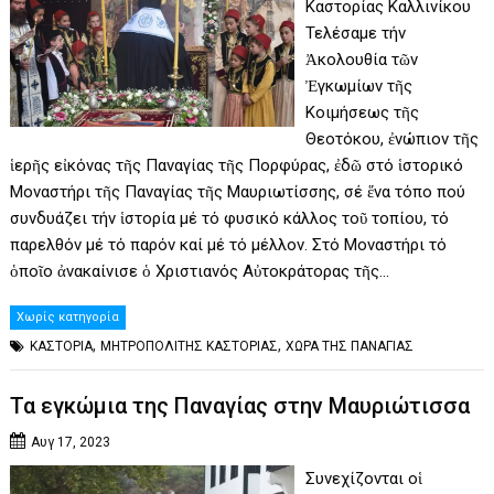
Καστορίας Καλλινίκου
Τελέσαμε τήν
Ἀκολουθία τῶν
Ἐγκωμίων τῆς
Κοιμήσεως τῆς
Θεοτόκου, ἐνώπιον τῆς
ἱερῆς εἰκόνας τῆς Παναγίας τῆς Πορφύρας, ἐδῶ στό ἱστορικό
Μοναστήρι τῆς Παναγίας τῆς Μαυριωτίσσης, σέ ἕνα τόπο πού
συνδυάζει τήν ἱστορία μέ τό φυσικό κάλλος τοῦ τοπίου, τό
παρελθόν μέ τό παρόν καί μέ τό μέλλον. Στό Μοναστήρι τό
ὁποῖο ἀνακαίνισε ὁ Χριστιανός Αὐτοκράτορας τῆς…
Χωρίς κατηγορία
,
,
ΚΑΣΤΟΡΙΑ
ΜΗΤΡΟΠΟΛΙΤΗΣ ΚΑΣΤΟΡΙΑΣ
ΧΩΡΑ ΤΗΣ ΠΑΝΑΓΙΑΣ
Τα εγκώμια της Παναγίας στην Μαυριώτισσα
Αυγ 17, 2023
Συνεχίζονται οἱ