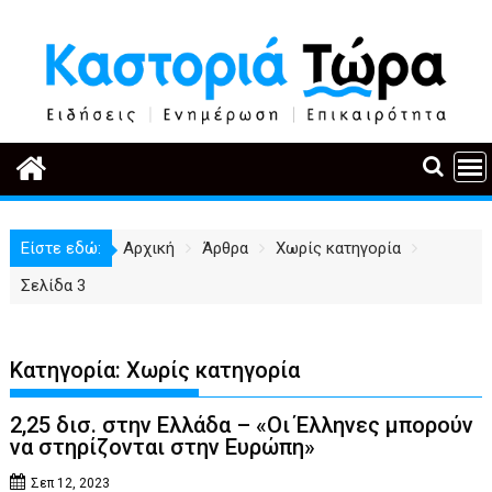
Περάστε
στο
περιεχόμενο
Είστε εδώ:
Αρχική
Άρθρα
Χωρίς κατηγορία
Σελίδα 3
Κατηγορία:
Χωρίς κατηγορία
2,25 δισ. στην Ελλάδα – «Οι Έλληνες μπορούν
να στηρίζονται στην Ευρώπη»
Σεπ 12, 2023