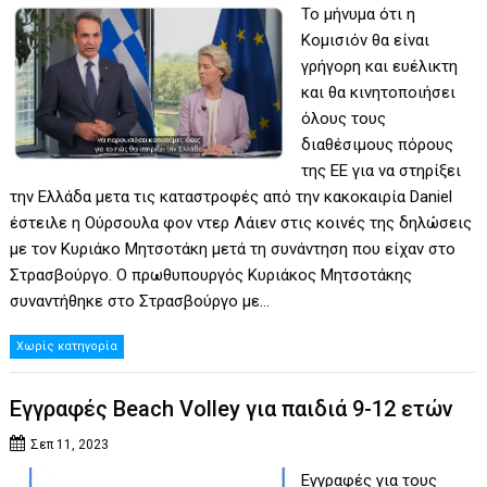
Το μήνυμα ότι η
Κομισιόν θα είναι
γρήγορη και ευέλικτη
και θα κινητοποιήσει
όλους τους
διαθέσιμους πόρους
της ΕΕ για να στηρίξει
την Ελλάδα μετα τις καταστροφές από την κακοκαιρία Daniel
έστειλε η Ούρσουλα φον ντερ Λάιεν στις κοινές της δηλώσεις
με τον Κυριάκο Μητσοτάκη μετά τη συνάντηση που είχαν στο
Στρασβούργο. Ο πρωθυπουργός Κυριάκος Μητσοτάκης
συναντήθηκε στο Στρασβούργο με…
Χωρίς κατηγορία
Εγγραφές Beach Volley για παιδιά 9-12 ετών
Σεπ 11, 2023
Εγγραφές για τους