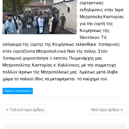
ἑορταστικές
ἐκδηλώσεις στήν Ἱερά
Μητρόπολη Καστορίας
γιά τήν ἑορτή τῆς
Κοιμήσεως τῆς
Θεοτόκου. Τό
ἀπόγευμα τῆς ἑορτῆς τῆς Κοιμήσεως τελέσθηκε Ἑσπερινός
στόν ἑορτάζοντα Μητροπολιτικό Ναό τῆς πόλης. Στόν
Ἑσπερινό χοροστάτησε ὁ σεπτός Ποιμενάρχης μας
Μητροπολίτης Καστορίας κ. Καλλίνικος, μέ τήν συμμετοχή
πολλῶν ἱερέων τῆς Μητροπόλεώς μας. Ἀμέσως μετά ἔλαβε
χώρα τό παλαιό ἔθος νά μεταφέρεται τό καύχημα τοῦ…
Χωρίς κατηγορία
Πλοήγηση
Παλαιότερα άρθρα
Νεότερα άρθρα
άρθρων