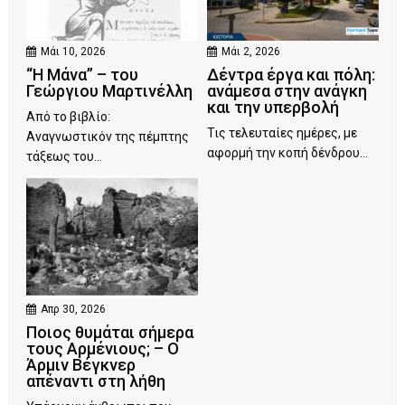
Μάι 10, 2026
Μάι 2, 2026
“Η Μάνα” – του
Δέντρα έργα και πόλη:
Γεώργιου Μαρτινέλλη
ανάμεσα στην ανάγκη
και την υπερβολή
Από το βιβλίο:
Τις τελευταίες ημέρες, με
Αναγνωστικόν της πέμπτης
αφορμή την κοπή δένδρου...
τάξεως του...
Απρ 30, 2026
Ποιος θυμάται σήμερα
τους Αρμένιους; – Ο
Άρμιν Βέγκνερ
απέναντι στη λήθη