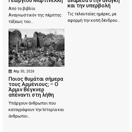
Γεώργιου Μαρτινέλλη
ανάμεσα στην ανάγκη
και την υπερβολή
Από το βιβλίο:
Τις τελευταίες ημέρες, με
Αναγνωστικόν της πέμπτης
αφορμή την κοπή δένδρου...
τάξεως του...
Απρ 30, 2026
Ποιος θυμάται σήμερα
τους Αρμένιους; – Ο
Άρμιν Βέγκνερ
απέναντι στη λήθη
Υπάρχουν άνθρωποι που
καταγράφουν την Ιστορία και
άνθρωποι...