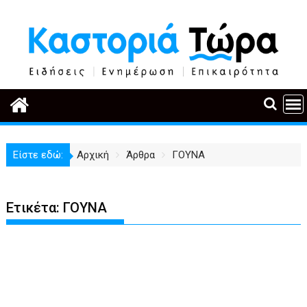
Περάστε
στο
περιεχόμενο
Είστε εδώ:
Αρχική
Άρθρα
ΓΟΥΝΑ
Ετικέτα:
ΓΟΥΝΑ