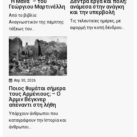
“Η Μάνα” – του
Δέντρα έργα και πόλη:
Γεώργιου Μαρτινέλλη
ανάμεσα στην ανάγκη
και την υπερβολή
Από το βιβλίο:
Τις τελευταίες ημέρες, με
Αναγνωστικόν της πέμπτης
αφορμή την κοπή δένδρου...
τάξεως του...
Απρ 30, 2026
Ποιος θυμάται σήμερα
τους Αρμένιους; – Ο
Άρμιν Βέγκνερ
απέναντι στη λήθη
Υπάρχουν άνθρωποι που
καταγράφουν την Ιστορία και
άνθρωποι...