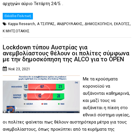
αρχηγών αύριο Τετάρτη 24/5. .
Ελλάδα-Πολιτική
,
,
,
,
,
Kappa Research
Α ΤΣΙΠΡΑΣ
ΑΝΔΡΟΥΛΑΚΗΣ
ΔΗΜΟΣΚΟΠΗΣΗ
ΕΚΛΟΓΕΣ
Κ ΜΗΤΣΟΤΑΚΗΣ
Lockdown τύπου Αυστρίας για
ανεμβολίαστους θέλουν οι πολίτες σύμφωνα
με την δημοσκόπηση της ALCO για το OPEN
Νοέ 23, 2021
Με τα κρούσματα
κορονοϊού να
αυξάνονται καθημερινά,
και μαζί τους να
αυξάνεται η πίεση στο
εθνικό σύστημα υγείας,
οι πολίτες φαίνεται πως θέλουν αυστηρότερα μέτρα για τους
ανεμβολίαστους, όπως προκύπτει από τα ευρήματα της