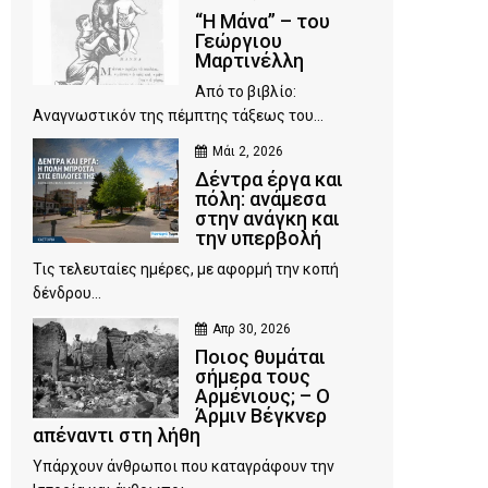
“Η Μάνα” – του
Γεώργιου
Μαρτινέλλη
Από το βιβλίο:
Αναγνωστικόν της πέμπτης τάξεως του...
Μάι 2, 2026
Δέντρα έργα και
πόλη: ανάμεσα
στην ανάγκη και
την υπερβολή
Τις τελευταίες ημέρες, με αφορμή την κοπή
δένδρου...
Απρ 30, 2026
Ποιος θυμάται
σήμερα τους
Αρμένιους; – Ο
Άρμιν Βέγκνερ
απέναντι στη λήθη
Υπάρχουν άνθρωποι που καταγράφουν την