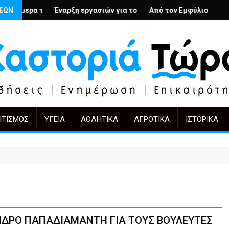
βολή
ένιους; – Ο Άρμιν Βέγκνερ απέναντι στη λήθη
ΣΕΩΝ
ρξη εργασιών για το Κέντρο Ημέρας Ολικής Φροντίδας στην Καστ
Από τον Εμφύλιο στην Πόλωση: το ίδιο έ
KIFF 51: Η εικ
ΙΤΙΣΜΌΣ
ΥΓΕΊΑ
ΑΘΛΗΤΙΚΆ
ΑΓΡΟΤΙΚΆ
ΙΣΤΟΡΙΚΆ
ΔΡΟ ΠΑΠΑΔΙΑΜΑΝΤΗ ΓΙΑ ΤΟΥΣ ΒΟΥΛΕΥΤΕΣ