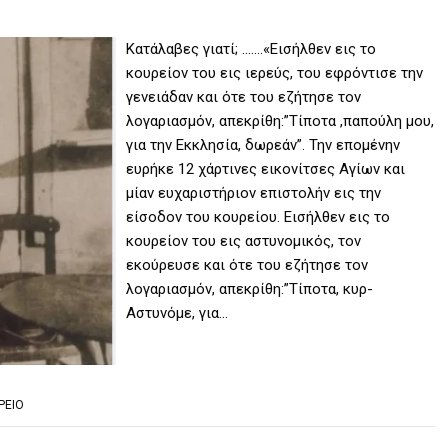
Κατάλαβες γιατί; …….«Εισήλθεν εις το
κουρείον του εις ιερεύς, του εφρόντισε την
γενειάδαν και ότε του εζήτησε τον
λογαριασμόν, απεκρίθη:”Τίποτα ,παπούλη μου,
για την Εκκλησία, δωρεάν”. Την επομένην
ευρήκε 12 χάρτινες εικονίτσες Αγίων και
μίαν ευχαριστήριον επιστολήν εις την
είσοδον του κουρείου. Εισήλθεν εις το
κουρείον του εις αστυνομικός, τον
εκούρευσε και ότε του εζήτησε τον
λογαριασμόν, απεκρίθη:”Τίποτα, κυρ-
Αστυνόμε, για…
ΡΕΙΟ