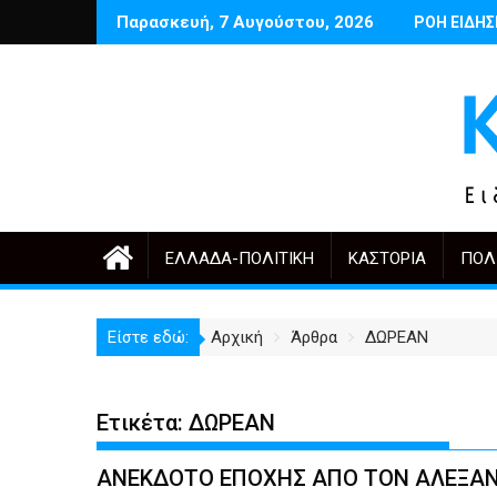
Περάστε
Παρασκευή, 7 Αυγούστου, 2026
ργιου Μαρτινέλλη
Δέντρα έργα και πόλη: ανάμεσα στην ανάγκη και την υπερ
Ποιος θυμάται σήμερα τους Αρμ
ΡΟΗ ΕΙΔΗ
Ένα
στο
περιεχόμενο
ΕΛΛΆΔΑ-ΠΟΛΙΤΙΚΉ
ΚΑΣΤΟΡΙΆ
ΠΟΛ
Είστε εδώ:
Αρχική
Άρθρα
ΔΩΡΕΑΝ
Ετικέτα:
ΔΩΡΕΑΝ
ΑΝΕΚΔΟΤΟ ΕΠΟΧΗΣ ΑΠΟ ΤΟΝ ΑΛΕΞΑΝ