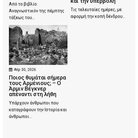
και την υπερβολή
Από το βιβλίο:
Τις τελευταίες ημέρες, με
Αναγνωστικόν της πέμπτης
αφορμή την κοπή δένδρου...
τάξεως του...
Απρ 30, 2026
Ποιος θυμάται σήμερα
τους Αρμένιους; – Ο
Άρμιν Βέγκνερ
απέναντι στη λήθη
Υπάρχουν άνθρωποι που
καταγράφουν την Ιστορία και
άνθρωποι...