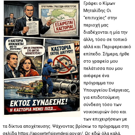
Γράφει ο Κίμων
Μηταλίδης Οι
“επιτυχίες” στην
περιοχή μας
διαδέχονται η μία την
άλλη, τόσο σε τοπικό
αλλά και Περιφερειακό
επίπεδο. Σήμερα, ήρθε
στο γραφείο μου
πελάτισσα που μου
ανέφερε ένα
πρόγραμμα του
Υπουργείου Ενέργειας,
για επιδοτούμενη
σύνδεση τόσο των
νοικοκυριών όσο και
των επιχειρήσεων με
τα δίκτυα αποχέτευσης. Ψάχνοντας βρίσκω το πρόγραμμα στη
σελίδα https://apoxetefsisyndesi.gov.gr/. Ως εδώ όλα καλά,