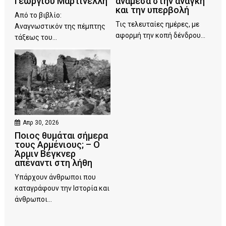
Γεώργιου Μαρτινέλλη
ανάμεσα στην ανάγκη
και την υπερβολή
Από το βιβλίο:
Τις τελευταίες ημέρες, με
Αναγνωστικόν της πέμπτης
αφορμή την κοπή δένδρου...
τάξεως του...
Απρ 30, 2026
Ποιος θυμάται σήμερα
τους Αρμένιους; – Ο
Άρμιν Βέγκνερ
απέναντι στη λήθη
Υπάρχουν άνθρωποι που
καταγράφουν την Ιστορία και
άνθρωποι...