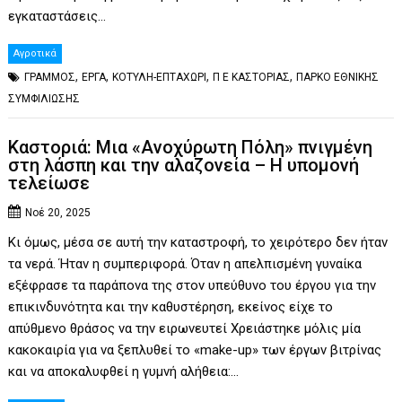
εγκαταστάσεις…
Αγροτικά
,
,
,
,
ΓΡΑΜΜΟΣ
ΕΡΓΑ
ΚΟΤΥΛΗ-ΕΠΤΑΧΩΡΙ
Π Ε ΚΑΣΤΟΡΙΑΣ
ΠΑΡΚΟ ΕΘΝΙΚΗΣ
ΣΥΜΦΙΛΙΩΣΗΣ
Καστοριά: Μια «Ανοχύρωτη Πόλη» πνιγμένη
στη λάσπη και την αλαζονεία – Η υπομονή
τελείωσε
Νοέ 20, 2025
Κι όμως, μέσα σε αυτή την καταστροφή, το χειρότερο δεν ήταν
τα νερά. Ήταν η συμπεριφορά. Όταν η απελπισμένη γυναίκα
εξέφρασε τα παράπονα της στον υπεύθυνο του έργου για την
επικινδυνότητα και την καθυστέρηση, εκείνος είχε το
απύθμενο θράσος να την ειρωνευτεί Χρειάστηκε μόλις μία
κακοκαιρία για να ξεπλυθεί το «make-up» των έργων βιτρίνας
και να αποκαλυφθεί η γυμνή αλήθεια:…