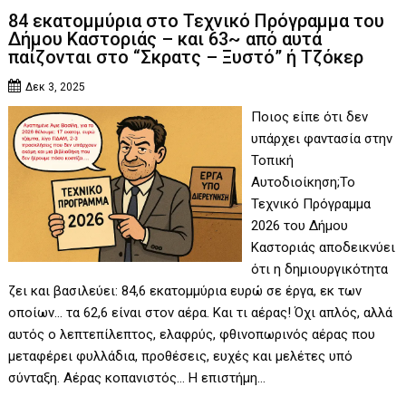
84 εκατομμύρια στο Τεχνικό Πρόγραμμα του
Δήμου Καστοριάς – και 63~ από αυτά
παίζονται στο “Σκρατς – Ξυστό” ή Τζόκερ
Δεκ 3, 2025
Ποιος είπε ότι δεν
υπάρχει φαντασία στην
Τοπική
Αυτοδιοίκηση;Το
Τεχνικό Πρόγραμμα
2026 του Δήμου
Καστοριάς αποδεικνύει
ότι η δημιουργικότητα
ζει και βασιλεύει: 84,6 εκατομμύρια ευρώ σε έργα, εκ των
οποίων… τα 62,6 είναι στον αέρα. Και τι αέρας! Όχι απλός, αλλά
αυτός ο λεπτεπίλεπτος, ελαφρύς, φθινοπωρινός αέρας που
μεταφέρει φυλλάδια, προθέσεις, ευχές και μελέτες υπό
σύνταξη. Αέρας κοπανιστός… Η επιστήμη…