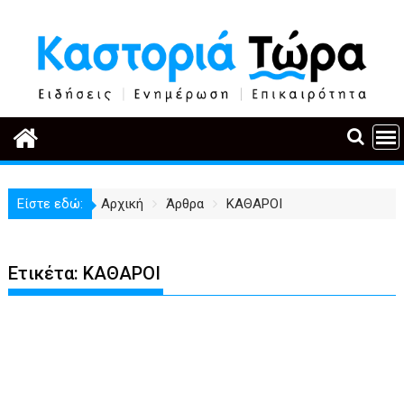
Περάστε
στο
περιεχόμενο
Είστε εδώ:
Αρχική
Άρθρα
ΚΑΘΑΡΟΙ
Ετικέτα:
ΚΑΘΑΡΟΙ