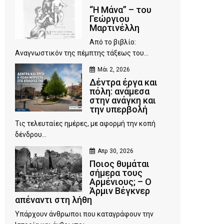
“Η Μάνα” – του
Γεώργιου
Μαρτινέλλη
Από το βιβλίο:
Αναγνωστικόν της πέμπτης τάξεως του...
Μάι 2, 2026
Δέντρα έργα και
πόλη: ανάμεσα
στην ανάγκη και
την υπερβολή
Τις τελευταίες ημέρες, με αφορμή την κοπή
δένδρου...
Απρ 30, 2026
Ποιος θυμάται
σήμερα τους
Αρμένιους; – Ο
Άρμιν Βέγκνερ
απέναντι στη λήθη
Υπάρχουν άνθρωποι που καταγράφουν την