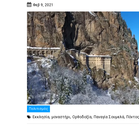
Φεβ 9, 2021
Πολιτισμός
,
,
,
,
Εκκλησία
μοναστήρι
Ορθοδοξία
Παναγία Σουμελά
Πόντο