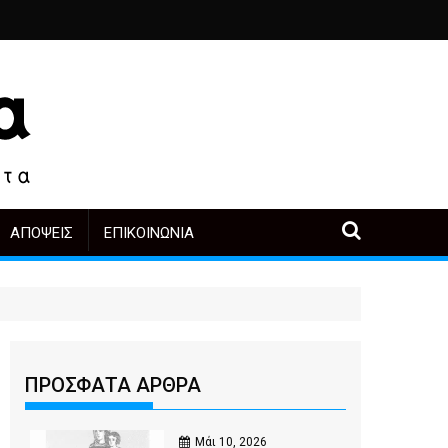
ριά
ο, άλλοι πρωταγωνιστές
α μετά την αγορά
Περιοδική Έκθεση με τίτλο “Στάχτες και δάκρυα στη Λ
"Η Μάνα" - του Γεώργιου Μ
ΑΠΌΨΕΙΣ
ΕΠΙΚΟΙΝΩΝΊΑ
ΠΡΟΣΦΑΤΑ ΑΡΘΡΑ
Μάι 10, 2026