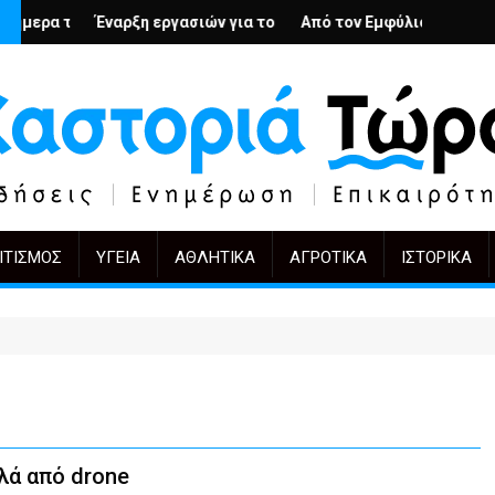
λή
νιους; – Ο Άρμιν Βέγκνερ απέναντι στη λήθη
Ν
η εργασιών για το Κέντρο Ημέρας Ολικής Φροντίδας στην Καστο
Από τον Εμφύλιο στην Πόλωση: το ίδιο έργ
KIFF 51: Η εικόν
ΙΤΙΣΜΌΣ
ΥΓΕΊΑ
ΑΘΛΗΤΙΚΆ
ΑΓΡΟΤΙΚΆ
ΙΣΤΟΡΙΚΆ
λά από drone