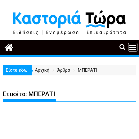
Περάστε
στο
περιεχόμενο
Είστε εδώ:
Αρχική
Άρθρα
ΜΠΕΡΑΤΙ
Ετικέτα:
ΜΠΕΡΑΤΙ