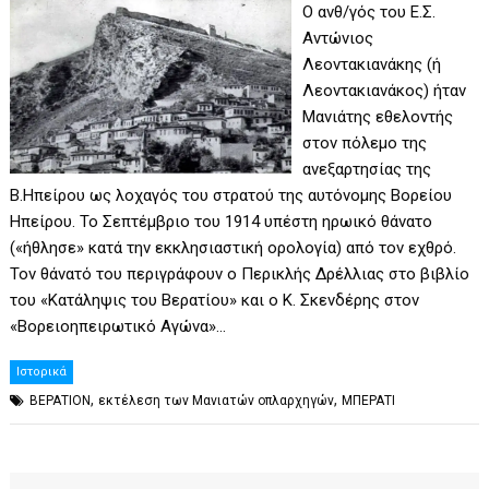
Ο ανθ/γός του Ε.Σ.
Αντώνιος
Λεοντακιανάκης (ή
Λεοντακιανάκος) ήταν
Μανιάτης εθελοντής
στον πόλεμο της
ανεξαρτησίας της
Β.Ηπείρου ως λοχαγός του στρατού της αυτόνομης Βορείου
Ηπείρου. Το Σεπτέμβριο του 1914 υπέστη ηρωικό θάνατο
(«ήθλησε» κατά την εκκλησιαστική ορολογία) από τον εχθρό.
Τον θάνατό του περιγράφουν ο Περικλής Δρέλλιας στο βιβλίο
του «Κατάληψις του Βερατίου» και ο Κ. Σκενδέρης στον
«Βορειοηπειρωτικό Αγώνα»…
Ιστορικά
,
,
ΒΕΡΑΤΙΟΝ
εκτέλεση των Μανιατών οπλαρχηγών
ΜΠΕΡΑΤΙ