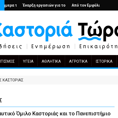
λή
ιους; – Ο Άρμιν Βέγκνερ απέναντι στη λήθη
η εργασιών για το Κέντρο Ημέρας Ολικής Φροντίδας στην Καστορ
Από τον Εμφύλιο στην Πόλωση: το ίδιο έργ
KIFF 51: Η εικόν
ΙΤΙΣΜΌΣ
ΥΓΕΊΑ
ΑΘΛΗΤΙΚΆ
ΑΓΡΟΤΙΚΆ
ΙΣΤΟΡΙΚΆ
Σ ΚΑΣΤΟΡΙΑΣ
Σ
υτικό Όμιλο Καστοριάς και το Πανεπιστήμιο