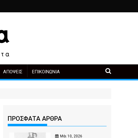
ιά
ο, άλλοι πρωταγωνιστές
α μετά την αγορά
Περιοδική Έκθεση με τίτλο “Στάχτες και δάκρυα στη Λ
"Η Μάνα" - του Γεώργιου Μ
ΑΠΌΨΕΙΣ
ΕΠΙΚΟΙΝΩΝΊΑ
ΠΡΟΣΦΑΤΑ ΑΡΘΡΑ
Μάι 10, 2026