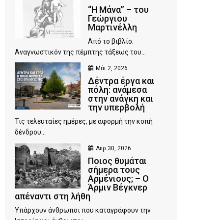
“Η Μάνα” – του
Γεώργιου
Μαρτινέλλη
Από το βιβλίο:
Αναγνωστικόν της πέμπτης τάξεως του...
Μάι 2, 2026
Δέντρα έργα και
πόλη: ανάμεσα
στην ανάγκη και
την υπερβολή
Τις τελευταίες ημέρες, με αφορμή την κοπή
δένδρου...
Απρ 30, 2026
Ποιος θυμάται
σήμερα τους
Αρμένιους; – Ο
Άρμιν Βέγκνερ
απέναντι στη λήθη
Υπάρχουν άνθρωποι που καταγράφουν την