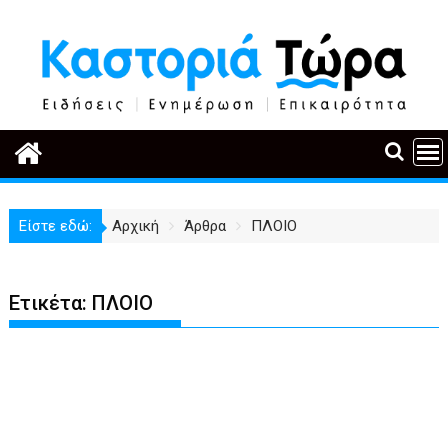
Περάστε
στο
περιεχόμενο
Είστε εδώ:
Αρχική
Άρθρα
ΠΛΟΙΟ
Ετικέτα:
ΠΛΟΙΟ