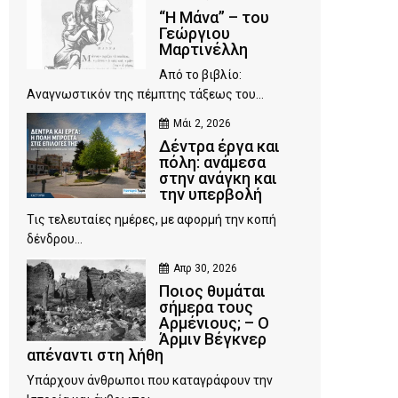
“Η Μάνα” – του
Γεώργιου
Μαρτινέλλη
Από το βιβλίο:
Αναγνωστικόν της πέμπτης τάξεως του...
Μάι 2, 2026
Δέντρα έργα και
πόλη: ανάμεσα
στην ανάγκη και
την υπερβολή
Τις τελευταίες ημέρες, με αφορμή την κοπή
δένδρου...
Απρ 30, 2026
Ποιος θυμάται
σήμερα τους
Αρμένιους; – Ο
Άρμιν Βέγκνερ
απέναντι στη λήθη
Υπάρχουν άνθρωποι που καταγράφουν την