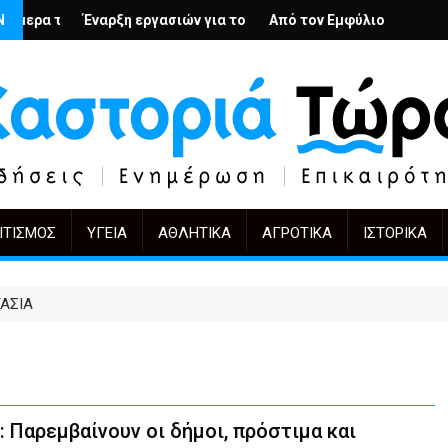
; – Ο Άρμιν Βέγκνερ απέναντι στη λήθη
Ν
γασιών για το Κέντρο Ημέρας Ολικής Φροντίδας στην Καστοριά
Από τον Εμφύλιο στην Πόλωση: το ίδιο έργο, ά
KIFF 51: Η εικόνα μετ
ΙΤΙΣΜΌΣ
ΥΓΕΊΑ
ΑΘΛΗΤΙΚΆ
ΑΓΡΟΤΙΚΆ
ΙΣΤΟΡΙΚΆ
ΑΣΙΑ
Παρεμβαίνουν οι δήμοι, πρόστιμα και