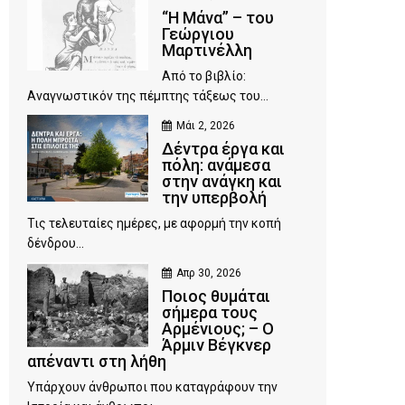
“Η Μάνα” – του
Γεώργιου
Μαρτινέλλη
Από το βιβλίο:
Αναγνωστικόν της πέμπτης τάξεως του...
Μάι 2, 2026
Δέντρα έργα και
πόλη: ανάμεσα
στην ανάγκη και
την υπερβολή
Τις τελευταίες ημέρες, με αφορμή την κοπή
δένδρου...
Απρ 30, 2026
Ποιος θυμάται
σήμερα τους
Αρμένιους; – Ο
Άρμιν Βέγκνερ
απέναντι στη λήθη
Υπάρχουν άνθρωποι που καταγράφουν την