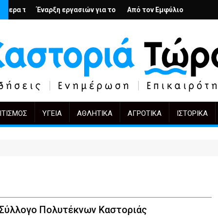
ή
ους; – Ο Άρμιν Βέγκνερ απέναντι στη λήθη
 εργασιών για το Κέντρο Ημέρας Ολικής Φροντίδας στην Καστορι
Από τον Εμφύλιο στην Πόλωση: το ίδιο έργο
KIFF 51: Η εικόνα
ΙΤΙΣΜΌΣ
ΥΓΕΊΑ
ΑΘΛΗΤΙΚΆ
ΑΓΡΟΤΙΚΆ
ΙΣΤΟΡΙΚΆ
 Σύλλογο Πολυτέκνων Καστοριάς