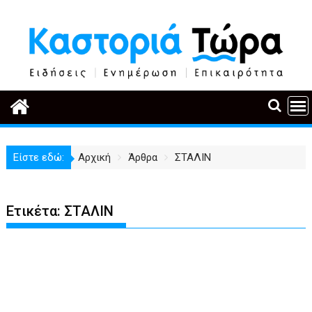
Περάστε
στο
περιεχόμενο
Είστε εδώ:
Αρχική
Άρθρα
ΣΤΑΛΙΝ
Ετικέτα:
ΣΤΑΛΙΝ