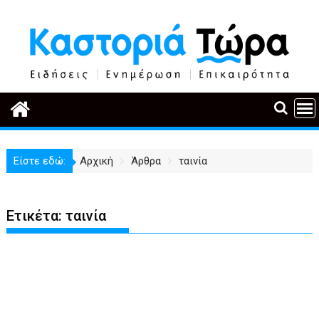
Περάστε
στο
περιεχόμενο
Είστε εδώ:
Αρχική
Άρθρα
ταινία
Ετικέτα:
ταινία