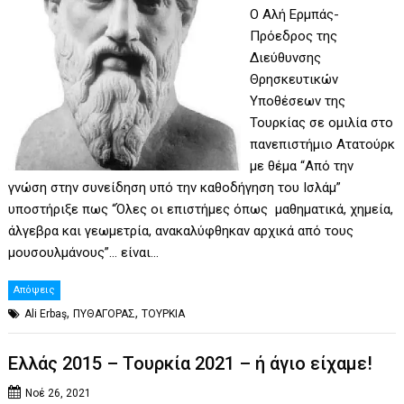
Ο Αλή Ερμπάς-
Πρόεδρος της
Διεύθυνσης
Θρησκευτικών
Υποθέσεων της
Τουρκίας σε ομιλία στο
πανεπιστήμιο Ατατούρκ
με θέμα “Από την
γνώση στην συνείδηση υπό την καθοδήγηση του Ισλάμ”
υποστήριξε πως “Όλες οι επιστήμες όπως μαθηματικά, χημεία,
άλγεβρα και γεωμετρία, ανακαλύφθηκαν αρχικά από τους
μουσουλμάνους”… είναι…
Απόψεις
,
,
Ali Erbaş
ΠΥΘΑΓΟΡΑΣ
ΤΟΥΡΚΙΑ
Eλλάς 2015 – Τουρκία 2021 – ή άγιο είχαμε!
Νοέ 26, 2021