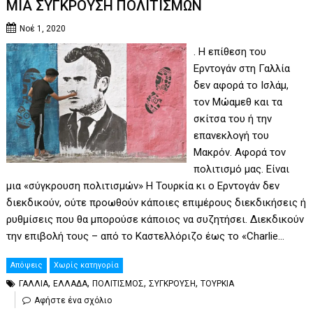
ΜΙΑ ΣΥΓΚΡΟΥΣΗ ΠΟΛΙΤΙΣΜΩΝ
Νοέ 1, 2020
. Η επίθεση του
Ερντογάν στη Γαλλία
δεν αφορά το Ισλάμ,
τον Μώαμεθ και τα
σκίτσα του ή την
επανεκλογή του
Μακρόν. Αφορά τον
πολιτισμό μας. Είναι
μια «σύγκρουση πολιτισμών» Η Τουρκία κι ο Ερντογάν δεν
διεκδικούν, ούτε προωθούν κάποιες επιμέρους διεκδικήσεις ή
ρυθμίσεις που θα μπορούσε κάποιος να συζητήσει. Διεκδικούν
την επιβολή τους – από το Καστελλόριζο έως το «Charlie…
Απόψεις
Χωρίς κατηγορία
,
,
,
,
ΓΑΛΛΙΑ
ΕΛΛΑΔΑ
ΠΟΛΙΤΙΣΜΟΣ
ΣΥΓΚΡΟΥΣΗ
ΤΟΥΡΚΙΑ
Αφήστε ένα σχόλιο