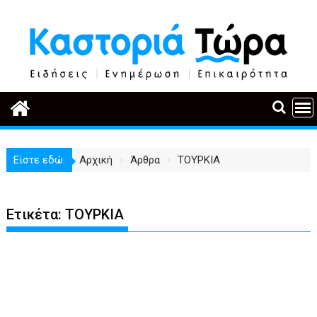
Περάστε
στο
περιεχόμενο
Είστε εδώ:
Αρχική
Άρθρα
ΤΟΥΡΚΙΑ
Ετικέτα:
ΤΟΥΡΚΙΑ