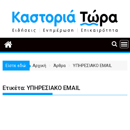
Περάστε
στο
περιεχόμενο
Είστε εδώ:
Αρχική
Άρθρα
ΥΠΗΡΕΣΙΑΚΟ EMAIL
Ετικέτα:
ΥΠΗΡΕΣΙΑΚΟ EMAIL