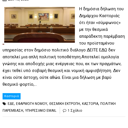
Η δημόσια δήλωση του
Δημάρχου Καστοριάς
ότι ήταν «σύμφωνος»
με την θεσμικά
απαράδεκτη παρέμβαση
του προϊσταμένου
υπηρεσίας στον δημόσιο πολιτικό διάλογο ΔΕΙΤΕ ΕΔΩ δεν
αποτελεί μια απλή πολιτική τοποθέτηση.Αποτελεί ομολογία
γνώσης και αποδοχής μιας ενέργειας που, εκ των πραγμάτων,
έχει τεθεί υπό σοβαρή θεσμική και νομική αμφισβήτηση. Δεν
είναι ούτε άστοχη, ούτε αθώα. Είναι μια δήλωση με βαρύ
θεσμικό φορτίο,…
Καστοριά
,
,
,
,
ΕΔΕ
ΕΦΑΡΜΟΓΗ ΝΟΜΟΥ
ΘΕΣΜΙΚΗ ΕΚΤΡΟΠΗ
ΚΑΣΤΟΡΙΑ
ΠΟΛΙΤΙΚΗ
,
ΠΑΡΕΜΒΑΣΗ
ΥΠΗΡΕΣΙΑΚΟ EMAIL
1 Σχόλιο