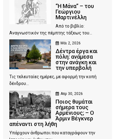
“Η Μάνα” – του
Γεώργιου
Μαρτινέλλη
Από το βιβλίο:
Αναγνωστικόν της πέμπτης τάξεως του...
Μάι 2, 2026
Δέντρα έργα και
πόλη: ανάμεσα
στην ανάγκη και
την υπερβολή
Τις τελευταίες ημέρες, με αφορμή την κοπή
δένδρου...
Απρ 30, 2026
Ποιος θυμάται
σήμερα τους
Αρμένιους; – Ο
Άρμιν Βέγκνερ
απέναντι στη λήθη
Υπάρχουν άνθρωποι που καταγράφουν την