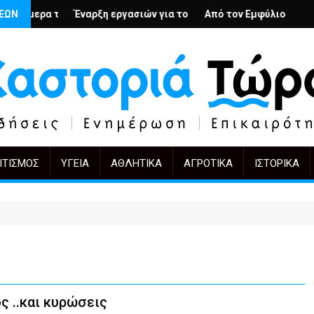
υπερβολή
ς Αρμένιους; – Ο Άρμιν Βέγκνερ απέναντι στη λήθη
ΣΕΩΝ
Έναρξη εργασιών για το Κέντρο Ημέρας Ολικής Φροντίδας στην
Από τον Εμφύλιο στην Πόλωση: το ίδ
KIFF 51: 
ΙΤΙΣΜΌΣ
ΥΓΕΊΑ
ΑΘΛΗΤΙΚΆ
ΑΓΡΟΤΙΚΆ
ΙΣΤΟΡΙΚΆ
ς ..και κυρώσεις