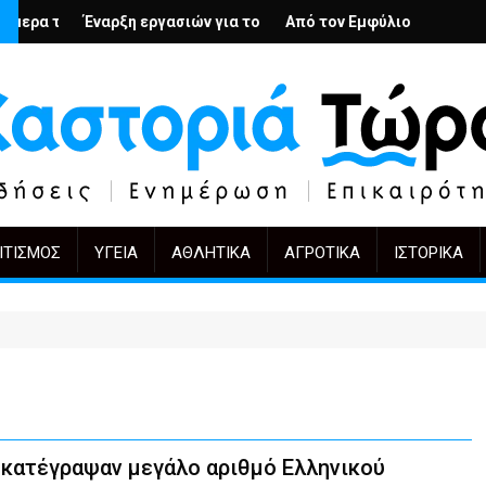
υς; – Ο Άρμιν Βέγκνερ απέναντι στη λήθη
εργασιών για το Κέντρο Ημέρας Ολικής Φροντίδας στην Καστοριά
Από τον Εμφύλιο στην Πόλωση: το ίδιο έργο,
KIFF 51: Η εικόνα 
ΙΤΙΣΜΌΣ
ΥΓΕΊΑ
ΑΘΛΗΤΙΚΆ
ΑΓΡΟΤΙΚΆ
ΙΣΤΟΡΙΚΆ
 κατέγραψαν μεγάλο αριθμό Ελληνικού