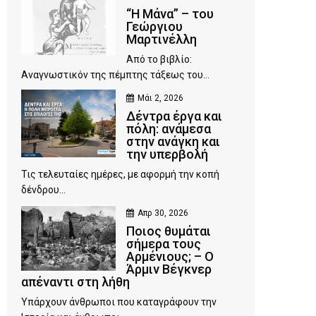
“Η Μάνα” – του
Γεώργιου
Μαρτινέλλη
Από το βιβλίο:
Αναγνωστικόν της πέμπτης τάξεως του...
Μάι 2, 2026
Δέντρα έργα και
πόλη: ανάμεσα
στην ανάγκη και
την υπερβολή
Τις τελευταίες ημέρες, με αφορμή την κοπή
δένδρου...
Απρ 30, 2026
Ποιος θυμάται
σήμερα τους
Αρμένιους; – Ο
Άρμιν Βέγκνερ
απέναντι στη λήθη
Υπάρχουν άνθρωποι που καταγράφουν την