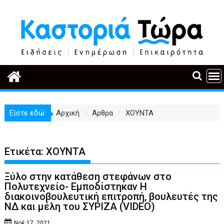
Περάστε
στο
περιεχόμενο
Είστε εδώ:
Αρχική
Άρθρα
ΧΟΥΝΤΑ
Ετικέτα:
ΧΟΥΝΤΑ
Ξύλο στην κατάθεση στεφάνων στο
Πολυτεχνείο- Εμποδίστηκαν H
διακοινοβουλευτική επιτροπή, βουλευτές της
ΝΔ και μέλη του ΣΥΡΙΖΑ (VIDEO)
Νοέ 17, 2021