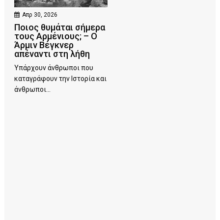
Απρ 30, 2026
Ποιος θυμάται σήμερα
τους Αρμένιους; – Ο
Άρμιν Βέγκνερ
απέναντι στη λήθη
Υπάρχουν άνθρωποι που
καταγράφουν την Ιστορία και
άνθρωποι...