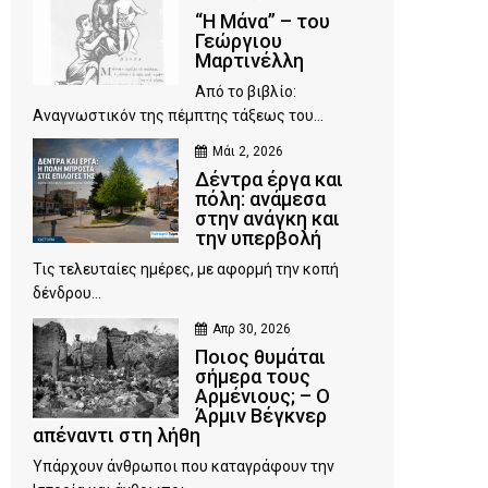
“Η Μάνα” – του
Γεώργιου
Μαρτινέλλη
Από το βιβλίο:
Αναγνωστικόν της πέμπτης τάξεως του...
Μάι 2, 2026
Δέντρα έργα και
πόλη: ανάμεσα
στην ανάγκη και
την υπερβολή
Τις τελευταίες ημέρες, με αφορμή την κοπή
δένδρου...
Απρ 30, 2026
Ποιος θυμάται
σήμερα τους
Αρμένιους; – Ο
Άρμιν Βέγκνερ
απέναντι στη λήθη
Υπάρχουν άνθρωποι που καταγράφουν την