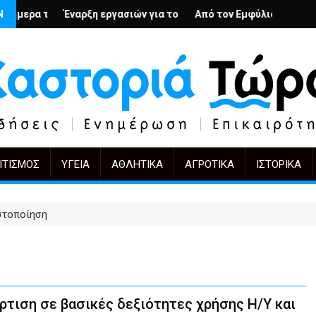
ολή
νιους; – Ο Άρμιν Βέγκνερ απέναντι στη λήθη
Ν
ξη εργασιών για το Κέντρο Ημέρας Ολικής Φροντίδας στην Καστο
Από τον Εμφύλιο στην Πόλωση: το ίδιο έρ
KIFF 51: Η εικό
ΙΤΙΣΜΌΣ
ΥΓΕΊΑ
ΑΘΛΗΤΙΚΆ
ΑΓΡΟΤΙΚΆ
ΙΣΤΟΡΙΚΆ
ιστοποίηση
τιση σε βασικές δεξιότητες χρήσης Η/Υ και