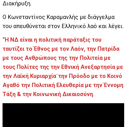
Διακήρυξη.
Ο Κωνσταντίνος Καραμανλής με διάγγελμα
του απευθύνεται στον Ελληνικό λαό και λέγει.
“Η ΝΔ είναι η πολιτική παράταξις του
ταυτίζει το Έθνος με τον Λαόν, την Πατρίδα
με τους Ανθρώπους της την Πολιτεία με
τους Πολίτες της την Εθνική Ανεξαρτησία με
την Λαϊκή Κυριαρχία˙την Πρόοδο με το Κοινό
Αγαθό την Πολιτική Ελευθερία με την Έννομη
Τάξη & την Κοινωνική Δικαιοσύνη
.