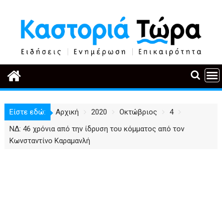
Περάστε
στο
περιεχόμενο
Είστε εδώ:
Αρχική
2020
Οκτώβριος
4
ΝΔ: 46 χρόνια από την ίδρυση του κόμματος από τον
Κωνσταντίνο Καραμανλή