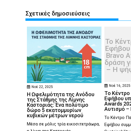
Σχετικές δημοσιεύσεις
Το Κέντ
Εφήβου
Bravo A
δράση γ
– Η ψή
Νοέ 16, 2025
Νοέ 22, 2025
Το Κέντρο 
Η Ωφελιμότητα της Ανόδου
Εφήβου υπ
της Στάθμης της Λίμνης
Awards 202
Καστοριάς: Ένα πολύτιμο
Αυτισμό –
δώρο 5 εκατομμυρίων
κυβικών μέτρων νερού
Το Κέντρο Πα
Μέσα σε μόλις τρία εικοσιτετράωρα,
Εφήβου συμμε