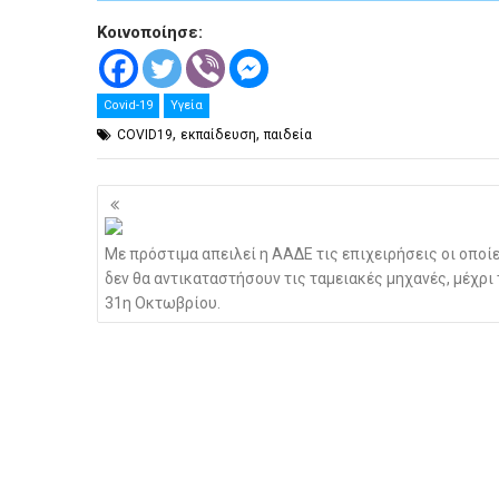
Κοινοποίησε:
Covid-19
Υγεία
,
,
COVID19
εκπαίδευση
παιδεία
Πλοήγηση
άρθρων
Με πρόστιμα απειλεί η ΑΑΔΕ τις επιχειρήσεις οι οποί
δεν θα αντικαταστήσουν τις ταμειακές μηχανές, μέχρι 
31η Οκτωβρίου.