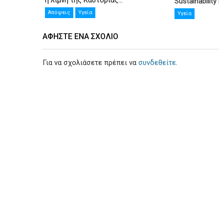
η λίμνη της Καστοριάς...
Sustainability
Απόψεις
Υγεία
Υγεία
ΑΦΉΣΤΕ ΕΝΑ ΣΧΌΛΙΟ
Για να σχολιάσετε πρέπει να
συνδεθείτε
.