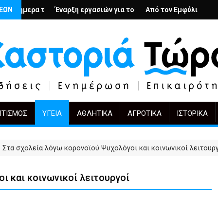
ν υπερβολή
ους Αρμένιους; – Ο Άρμιν Βέγκνερ απέναντι στη λήθη
ΣΕΩΝ
Έναρξη εργασιών για το Κέντρο Ημέρας Ολικής Φροντίδας στη
Από τον Εμφύλιο στην Πόλωση: το 
KIFF 51
ΙΤΙΣΜΌΣ
ΥΓΕΊΑ
ΑΘΛΗΤΙΚΆ
ΑΓΡΟΤΙΚΆ
ΙΣΤΟΡΙΚΆ
Στα σχολεία λόγω κορονοϊού Ψυχολόγοι και κοινωνικοί λειτουρ
ι και κοινωνικοί λειτουργοί