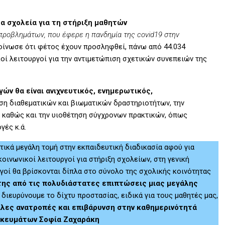
τα σχολεία για τη στήριξη μαθητών
 προβλημάτων, που έφερε η πανδημία της covid19 στην
οίνωσε ότι φέτος έχουν προσληφθεί, πάνω από 44.034
κοί λειτουργοί για την αντιμετώπιση σχετικών συνεπειών της
ών θα είναι
ανιχνευτικός, ενημερωτικός,
ση διαθεματικών και βιωματικών δραστηριοτήτων, την
, καθώς και την υιοθέτηση σύγχρονων πρακτικών, όπως
γές κ.ά.
τικά μεγάλη τομή στην εκπαιδευτική διαδικασία αφού για
ινωνικοί λειτουργοί για στήριξη σχολείων, στη γενική
ργοί θα βρίσκονται δίπλα στο σύνολο της σχολικής κοινότητας
ης από τις
πολυδιάστατες επιπτώσεις μιας μεγάλης
ιευρύνουμε το δίχτυ προστασίας, ειδικά για τους μαθητές μας,
γάλες ανατροπές και επιβάρυνση στην καθημερινότητά
σκευμάτων Σοφία Ζαχαράκη