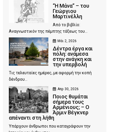
“Η Μάνα” – του
Γεώργιου
Μαρτινέλλη
Από το βιβλίο:
Αναγνωστικόν της πέμπτης τάξεως του...
Μάι 2, 2026
Δέντρα έργα και
πόλη: ανάμεσα
στην ανάγκη και
την υπερβολή
Τις τελευταίες ημέρες, με αφορμή την κοπή
δένδρου...
Απρ 30, 2026
Ποιος θυμάται
σήμερα τους
Αρμένιους; – Ο
Άρμιν Βέγκνερ
απέναντι στη λήθη
Υπάρχουν άνθρωποι που καταγράφουν την